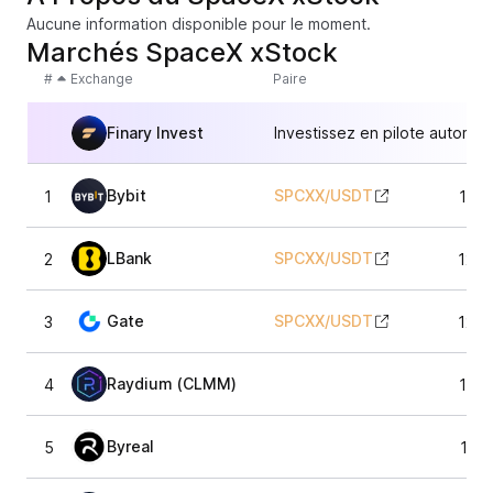
Aucune information disponible pour le moment.
Marchés SpaceX xStock
#
Exchange
Paire
Finary Invest
Investissez en pilote automat
Bybit
SPCXX
/
USDT
1
126,
LBank
SPCXX
/
USDT
2
126,
Gate
SPCXX
/
USDT
3
126,
Raydium (CLMM)
4
125,
Byreal
5
126,