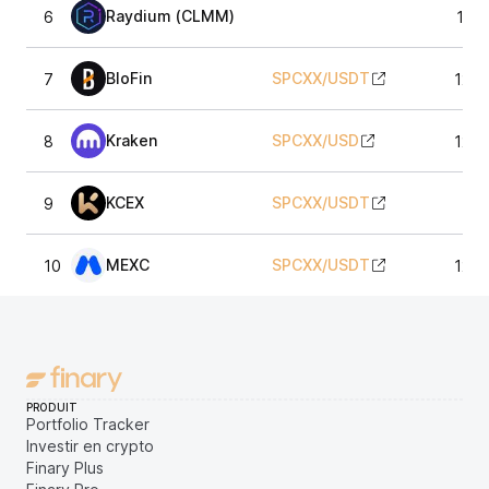
Raydium (CLMM)
6
126,
BloFin
SPCXX
/
USDT
7
126,
Kraken
SPCXX
/
USD
8
126,
KCEX
SPCXX
/
USDT
9
126
MEXC
SPCXX
/
USDT
10
126,
PRODUIT
Portfolio Tracker
Investir en crypto
Finary Plus