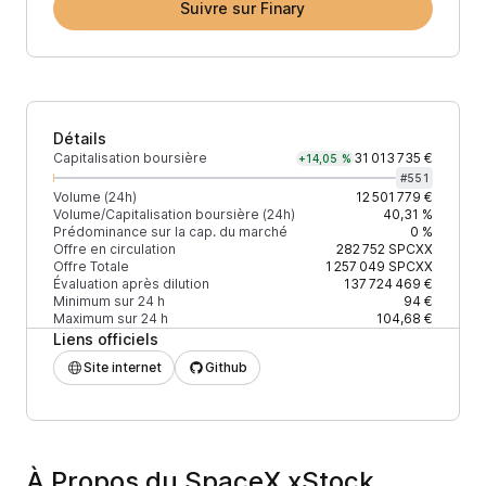
Suivre sur Finary
Détails
Capitalisation boursière
31 013 735 €
+14,05 %
#
551
Volume (24h)
12 501 779 €
Volume/Capitalisation boursière (24h)
40,31 %
Prédominance sur la cap. du marché
0 %
Offre en circulation
282 752
SPCXX
Offre Totale
1 257 049
SPCXX
Évaluation après dilution
137 724 469 €
Minimum sur 24 h
94 €
Maximum sur 24 h
104,68 €
Liens officiels
Site internet
Github
À Propos du SpaceX xStock