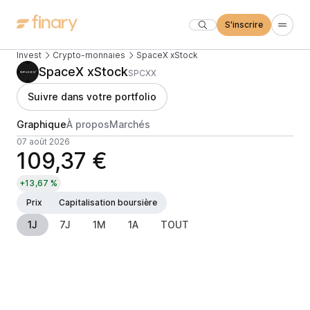
S'inscrire
Invest
Crypto-monnaies
SpaceX xStock
SpaceX xStock
SPCXX
Suivre dans votre portfolio
Graphique
À propos
Marchés
07 août 2026
109,37 €
+13,67 %
Prix
Capitalisation boursière
1J
7J
1M
1A
TOUT