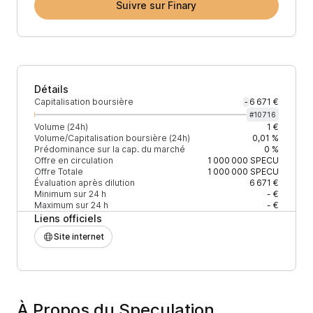
Suivre sur Finary
Détails
Capitalisation boursière
6 671 €
-
#
10716
Volume (24h)
1 €
Volume/Capitalisation boursière (24h)
0,01 %
Prédominance sur la cap. du marché
0 %
Offre en circulation
1 000 000
SPECU
Offre Totale
1 000 000
SPECU
Évaluation après dilution
6 671 €
Minimum sur 24 h
- €
Maximum sur 24 h
- €
Liens officiels
Site internet
À Propos du Speculation