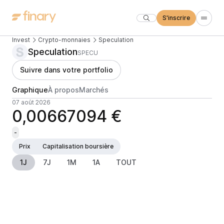
S'inscrire
Invest
Crypto-monnaies
Speculation
Speculation
SPECU
Suivre dans votre portfolio
Graphique
À propos
Marchés
07 août 2026
0,00667094 €
-
Prix
Capitalisation boursière
1J
7J
1M
1A
TOUT