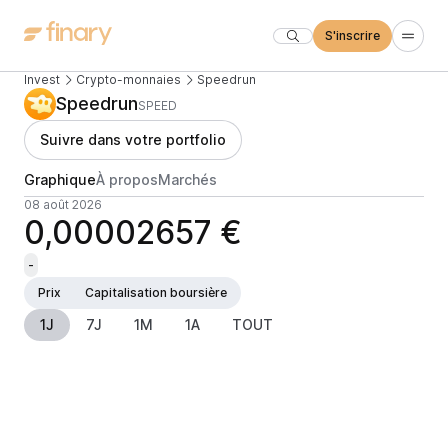
S'inscrire
Invest
Crypto-monnaies
Speedrun
Speedrun
SPEED
Suivre dans votre portfolio
Graphique
À propos
Marchés
08 août 2026
0,00002657 €
-
Prix
Capitalisation boursière
1J
7J
1M
1A
TOUT