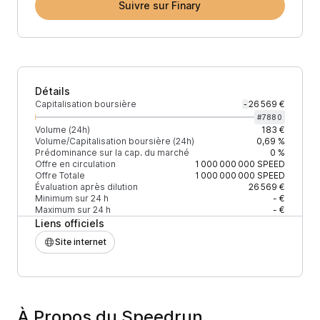
Suivre sur Finary
Détails
Capitalisation boursière
26 569 €
-
#
7880
Volume (24h)
183 €
Volume/Capitalisation boursière (24h)
0,69 %
Prédominance sur la cap. du marché
0 %
Offre en circulation
1 000 000 000
SPEED
Offre Totale
1 000 000 000
SPEED
Évaluation après dilution
26 569 €
Minimum sur 24 h
- €
Maximum sur 24 h
- €
Liens officiels
Site internet
À Propos du Speedrun