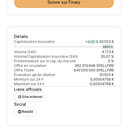
Suivre sur Finary
Détails
Capitalisation boursière
30 503 €
+0,02 %
#
8809
Volume (24h)
9 173 €
Volume/Capitalisation boursière (24h)
30,07 %
Prédominance sur la cap. du marché
0 %
Offre en circulation
362 374 848
SPELLFIRE
Offre Totale
640 000 000
SPELLFIRE
Évaluation après dilution
30 503 €
Minimum sur 24 h
0,00004756 €
Maximum sur 24 h
0,00004768 €
Liens officiels
Site internet
Social
Reddit