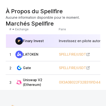
À Propos du Spellfire
Aucune information disponible pour le moment.
Marchés Spellfire
#
Exchange
Paire
Finary Invest
Investissez en pilote automat
LATOKEN
SPELLFIRE
/
USDT
1
Gate
SPELLFIRE
/
USDT
2
Uniswap V2
0X3A0B022F32B3191D44E5
3
(Ethereum)