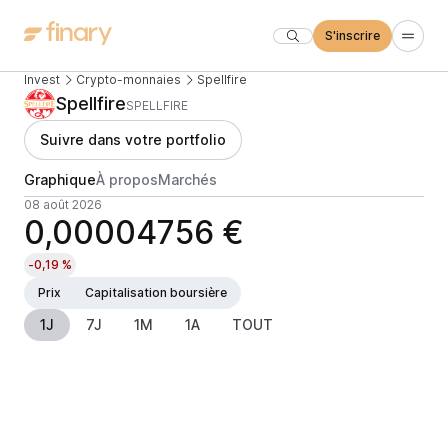
S'inscrire
Invest
Crypto-monnaies
Spellfire
Spellfire
SPELLFIRE
Suivre dans votre portfolio
Graphique
À propos
Marchés
08 août 2026
0,00004756 €
-0,19 %
Prix
Capitalisation boursière
1J
7J
1M
1A
TOUT