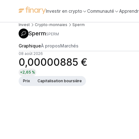
Investir en crypto
Communauté
Apprendr
Invest
Crypto-monnaies
Sperm
Sperm
SPERM
Graphique
À propos
Marchés
08 août 2026
0,00000885 €
+2,65 %
Prix
Capitalisation boursière