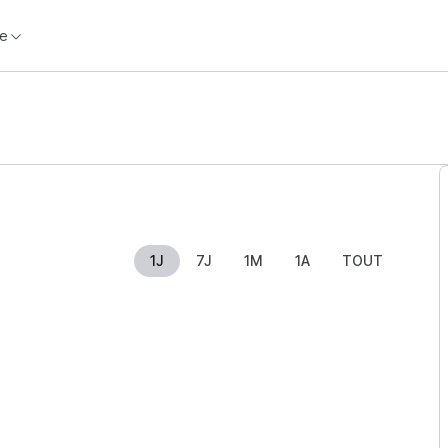
e
1J
7J
1M
1A
TOUT