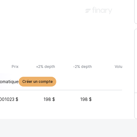
Prix
+2% depth
-2% depth
Volume (24h
tomatique
Créer un compte
001023 $
198 $
198 $
71 