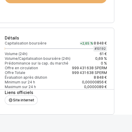
Détails
Capitalisation boursière
8 848 €
+2,65 %
#
10192
Volume (24h)
61 €
Volume/Capitalisation boursière (24h)
0,69 %
Prédominance sur la cap. du marché
0 %
)
% du volume
Confiance
Mis à jour
Offre en circulation
999 431 638
SPERM
Offre Totale
999 431 638
SPERM
Évaluation après dilution
8 848 €
Minimum sur 24 h
0,00000856 €
Maximum sur 24 h
0,0000089 €
Liens officiels
$
100 %
Récemment
ÉLEVÉE
Site internet