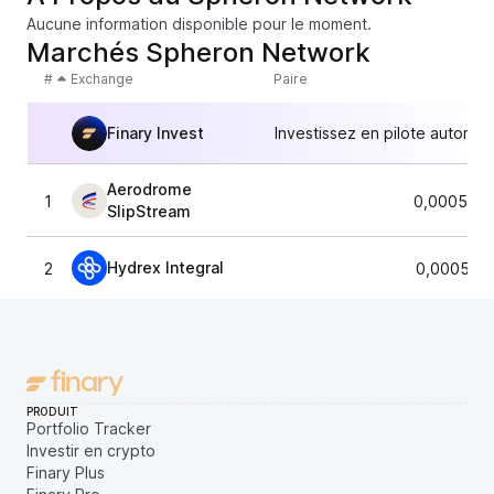
Aucune information disponible pour le moment.
Marchés Spheron Network
#
Exchange
Paire
Finary Invest
Investissez en pilote automat
Aerodrome
1
0,0005075
SlipStream
Hydrex Integral
2
0,000506
PRODUIT
Portfolio Tracker
Investir en crypto
Finary Plus