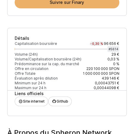
Suivre sur Finary
Détails
Capitalisation boursière
96 656 €
-0,30 %
#
5614
Volume (24h)
29 €
Volume/Capitalisation boursière (24h)
0,03 %
Prédominance sur la cap. du marché
0 %
Offre en circulation
220 100 000
SPON
Offre Totale
1 000 000 000
SPON
Évaluation après dilution
439 146 €
Minimum sur 24 h
0,00043751 €
Maximum sur 24 h
0,00044098 €
Liens officiels
Site internet
Github
À Propos du Spheron Network