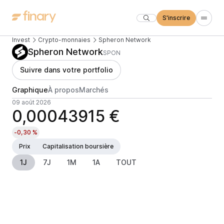
S'inscrire
Invest
Crypto-monnaies
Spheron Network
Spheron Network
SPON
Suivre dans votre portfolio
Graphique
À propos
Marchés
09 août 2026
0,00043915 €
-0,30 %
Prix
Capitalisation boursière
1J
7J
1M
1A
TOUT