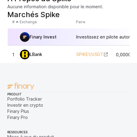
Aucune information disponible pour le moment.
Marchés Spike
#
Exchange
Paire
Finary Invest
Investissez en pilote automat
LBank
SPIKE1
/
USDT
1
0,000016
PRODUIT
Portfolio Tracker
Investir en crypto
Finary Plus
Finary Pro
RESSOURCES
Mises à jour du produit