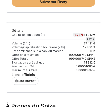
Suivre sur Finary
Détails
Capitalisation boursière
14 312 €
-3,78 %
#
9117
Volume (24h)
27 421 €
Volume/Capitalisation boursière (24h)
191,60 %
Prédominance sur la cap. du marché
0 %
Offre en circulation
999 998 742
SPIKE
Offre Totale
999 998 742
SPIKE
Évaluation après dilution
14 312 €
Minimum sur 24 h
0,00001085 €
Maximum sur 24 h
0,00001537 €
Liens officiels
Site internet
À Propos du Spike