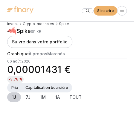
S'inscrire
Invest
Crypto-monnaies
Spike
Spike
SPIKE
Suivre dans votre portfolio
Graphique
À propos
Marchés
06 août 2026
0,00001431 €
-3,78 %
Prix
Capitalisation boursière
1J
7J
1M
1A
TOUT