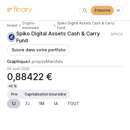
S'inscrire
Crypto-
Spiko Digital Assets Cash & Carry
Invest
monnaies
Fund
Spiko Digital Assets Cash & Carry
SPKCC
Fund
Suivre dans votre portfolio
Graphique
À propos
Marchés
06 août 2026
0,88422 €
+0 %
Prix
Capitalisation boursière
1J
7J
1M
1A
TOUT