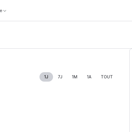
e
1J
7J
1M
1A
TOUT