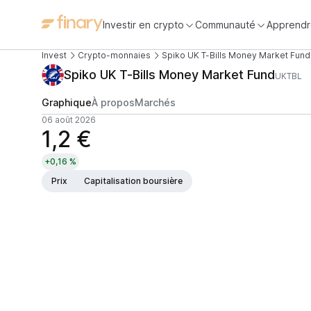
Investir en crypto
Communauté
Apprendr
Invest
Crypto-monnaies
Spiko UK T-Bills Money Market Fund
Spiko UK T-Bills Money Market Fund
UKTBL
Graphique
À propos
Marchés
06 août 2026
1,2 €
+0,16 %
Prix
Capitalisation boursière