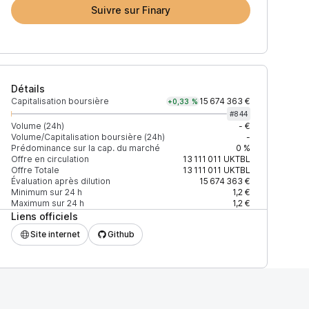
Suivre sur Finary
Détails
Capitalisation boursière
15 674 363 €
+0,33 %
#
844
Volume (24h)
- €
Volume/Capitalisation boursière (24h)
-
Prédominance sur la cap. du marché
0 %
Offre en circulation
13 111 011
UKTBL
Offre Totale
13 111 011
UKTBL
Évaluation après dilution
15 674 363 €
Minimum sur 24 h
1,2 €
Maximum sur 24 h
1,2 €
Liens officiels
Site internet
Github