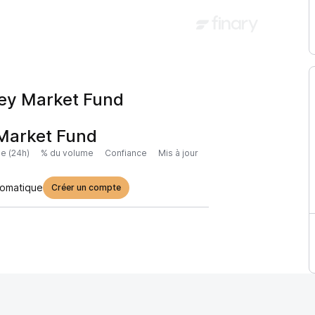
ney Market Fund
 Market Fund
e (24h)
% du volume
Confiance
Mis à jour
tomatique
Créer un compte