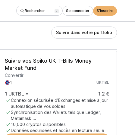
Rechercher
Se connecter
S'inscrire
/
Suivre dans votre portfolio
Suivre vos Spiko UK T-Bills Money
Market Fund
Convertir
UKTBL
1
UKTBL
=
1,2 €
Connexion sécurisée d’Exchanges et mise à jour
automatique de vos soldes
Synchronisation des Wallets tels que Ledger,
Metamask ...
10,000 cryptos disponibles
Données sécurisées et accès en lecture seule