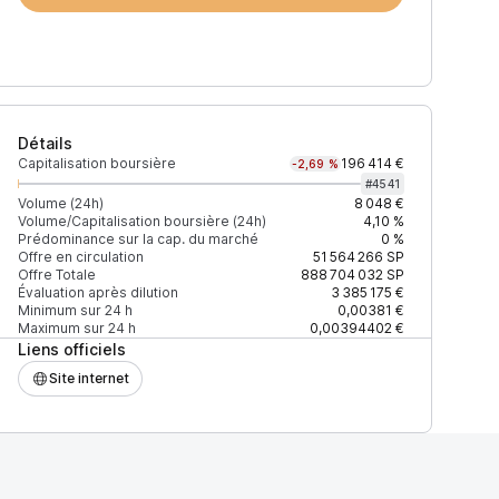
Détails
Capitalisation boursière
196 414 €
-2,69 %
#
4541
Volume (24h)
8 048 €
Volume/Capitalisation boursière (24h)
4,10 %
Prédominance sur la cap. du marché
0 %
)
% du volume
Confiance
Mis à jour
Offre en circulation
51 564 266
SP
Offre Totale
888 704 032
SP
Évaluation après dilution
3 385 175 €
Minimum sur 24 h
0,00381 €
Maximum sur 24 h
0,00394402 €
Liens officiels
$
100 %
Récemment
ÉLEVÉE
Site internet