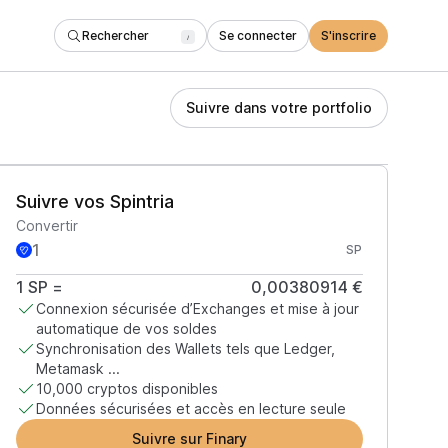
Rechercher
Se connecter
S'inscrire
/
Suivre dans votre portfolio
Suivre vos Spintria
Convertir
SP
1
SP
=
0,00380914 €
Connexion sécurisée d’Exchanges et mise à jour
automatique de vos soldes
Synchronisation des Wallets tels que Ledger,
Metamask ...
10,000 cryptos disponibles
Données sécurisées et accès en lecture seule
Suivre sur Finary