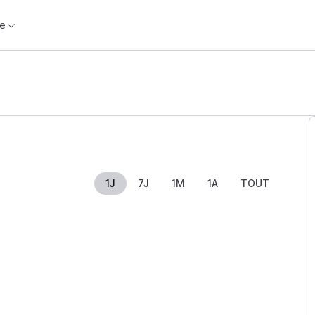
e
1J
7J
1M
1A
TOUT