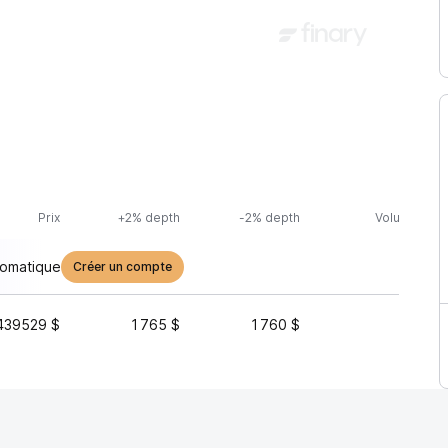
Prix
+2% depth
-2% depth
Volume (24h
tomatique
Créer un compte
439529 $
1 765 $
1 760 $
9 286 