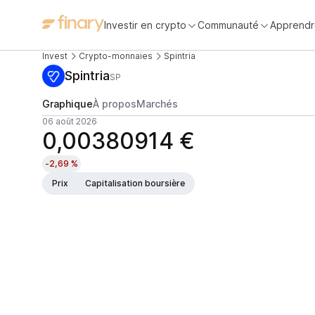
Investir en crypto
Communauté
Apprendr
Invest
Crypto-monnaies
Spintria
Spintria
SP
Graphique
À propos
Marchés
06 août 2026
0,00380914 €
-2,69 %
Prix
Capitalisation boursière