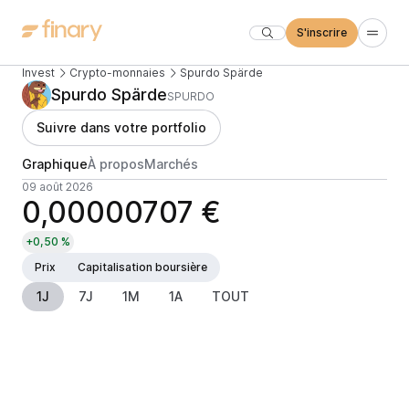
S'inscrire
Invest
Crypto-monnaies
Spurdo Spärde
Spurdo Spärde
SPURDO
Suivre dans votre portfolio
Graphique
À propos
Marchés
09 août 2026
0,00000707 €
+0,50 %
Prix
Capitalisation boursière
1J
7J
1M
1A
TOUT