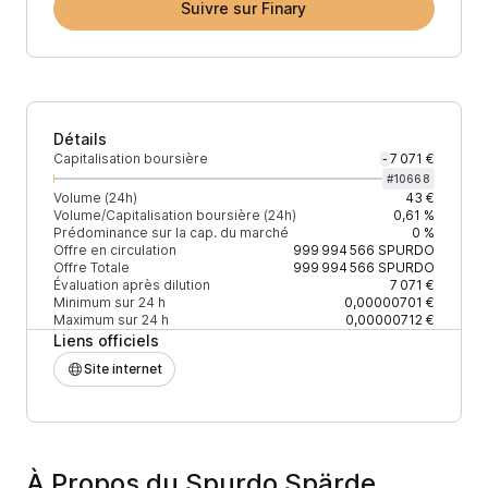
Suivre sur Finary
Détails
Capitalisation boursière
7 071 €
-
#
10668
Volume (24h)
43 €
Volume/Capitalisation boursière (24h)
0,61 %
Prédominance sur la cap. du marché
0 %
Offre en circulation
999 994 566
SPURDO
Offre Totale
999 994 566
SPURDO
Évaluation après dilution
7 071 €
Minimum sur 24 h
0,00000701 €
Maximum sur 24 h
0,00000712 €
Liens officiels
Site internet
À Propos du Spurdo Spärde