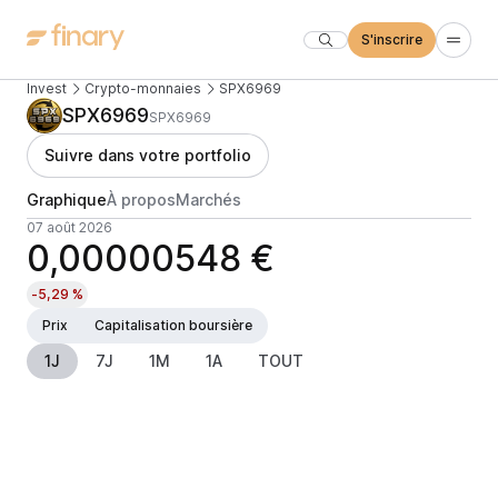
S'inscrire
Invest
Crypto-monnaies
SPX6969
SPX6969
SPX6969
Suivre dans votre portfolio
Graphique
À propos
Marchés
07 août 2026
0,00000548 €
-5,29 %
Prix
Capitalisation boursière
1J
7J
1M
1A
TOUT