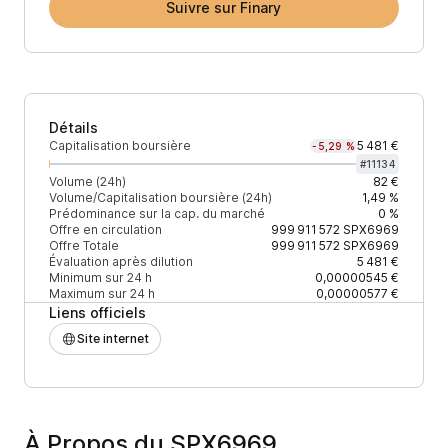
Suivre sur Finary
Détails
Capitalisation boursière
5 481 €
-5,29 %
#
11134
Volume (24h)
82 €
Volume/Capitalisation boursière (24h)
1,49 %
Prédominance sur la cap. du marché
0 %
Offre en circulation
999 911 572
SPX6969
Offre Totale
999 911 572
SPX6969
Évaluation après dilution
5 481 €
Minimum sur 24 h
0,00000545 €
Maximum sur 24 h
0,00000577 €
Liens officiels
Site internet
À Propos du SPX6969