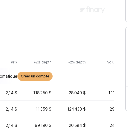
Prix
+2% depth
-2% depth
Volume (24h
tomatique
Créer un compte
2,14 $
118 250 $
28 040 $
1 113 797 
2,14 $
11 359 $
124 430 $
294 084 
2,14 $
99 190 $
20 584 $
249 078 