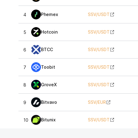
Phemex
SSV
/
USDT
4
Hotcoin
SSV
/
USDT
5
BTCC
SSV
/
USDT
6
Toobit
SSV
/
USDT
7
GroveX
SSV
/
USDT
8
Bitvavo
SSV
/
EUR
9
Bitunix
SSV
/
USDT
10