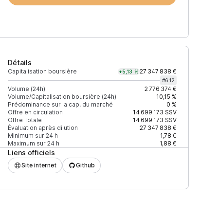
Détails
Capitalisation boursière
27 347 838 €
+5,13 %
#
612
Volume (24h)
2 776 374 €
Volume/Capitalisation boursière (24h)
10,15 %
Prédominance sur la cap. du marché
0 %
)
% du volume
Confiance
Mis à jour
Offre en circulation
14 699 173
SSV
Offre Totale
14 699 173
SSV
Évaluation après dilution
27 347 838 €
Minimum sur 24 h
1,78 €
Maximum sur 24 h
1,88 €
Liens officiels
$
34,86 %
Récemment
ÉLEVÉE
Site internet
Github
$
9,21 %
Récemment
ÉLEVÉE
$
7,80 %
Récemment
ÉLEVÉE