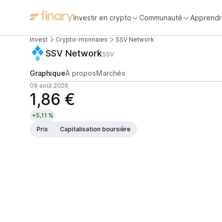
Investir en crypto
Communauté
Apprendr
Invest
Crypto-monnaies
SSV Network
SSV Network
SSV
Graphique
À propos
Marchés
09 août 2026
1,86 €
+5,11 %
Prix
Capitalisation boursière