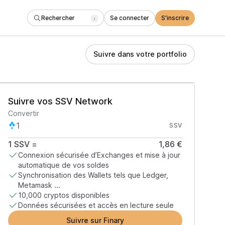
Rechercher
Se connecter
S'inscrire
/
Suivre dans votre portfolio
Suivre vos SSV Network
Convertir
SSV
1
SSV
=
1,86 €
Connexion sécurisée d’Exchanges et mise à jour
automatique de vos soldes
Synchronisation des Wallets tels que Ledger,
Metamask ...
10,000 cryptos disponibles
Données sécurisées et accès en lecture seule
Suivre sur Finary