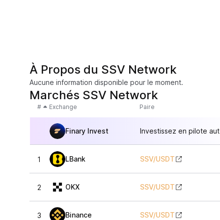
À Propos du SSV Network
Aucune information disponible pour le moment.
Marchés SSV Network
#
Exchange
Paire
Finary Invest
Investissez en pilote au
LBank
SSV
/
USDT
1
OKX
SSV
/
USDT
2
Binance
SSV
/
USDT
3