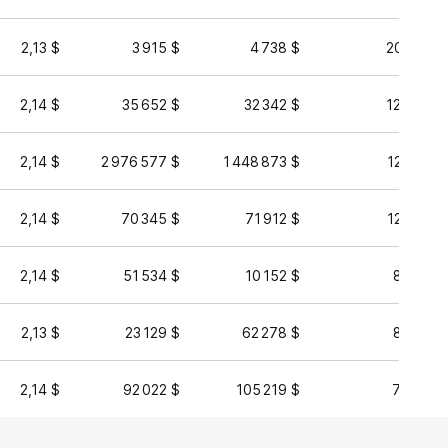
2,13 $
3 915 $
4 738 $
206 832 
2,14 $
35 652 $
32 342 $
129 467 
2,14 $
2 976 577 $
1 448 873 $
124 539 
2,14 $
70 345 $
71 912 $
122 784 
2,14 $
51 534 $
10 152 $
87 930 
2,13 $
23 129 $
62 278 $
82 880 
2,14 $
92 022 $
105 219 $
79 898 