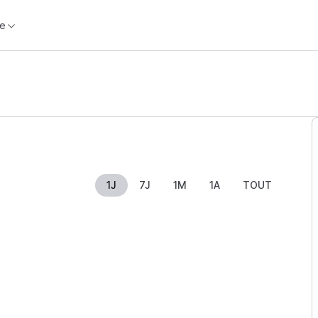
e
1J
7J
1M
1A
TOUT