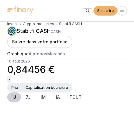
S'inscrire
Invest
Crypto-monnaies
Stabl.fi CASH
Stabl.fi CASH
CASH
Suivre dans votre portfolio
Graphique
À propos
Marchés
10 août 2026
0,84456 €
-
Prix
Capitalisation boursière
1J
7J
1M
1A
TOUT