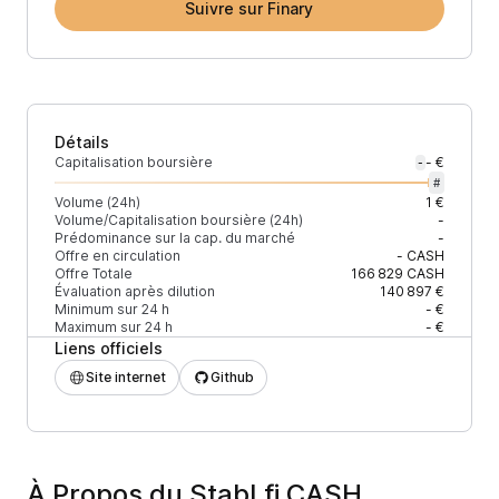
Suivre sur Finary
Détails
Capitalisation boursière
- €
-
#
Volume (24h)
1 €
Volume/Capitalisation boursière (24h)
-
Prédominance sur la cap. du marché
-
Offre en circulation
-
CASH
Offre Totale
166 829
CASH
Évaluation après dilution
140 897 €
Minimum sur 24 h
- €
Maximum sur 24 h
- €
Liens officiels
Site internet
Github
À Propos du Stabl.fi CASH