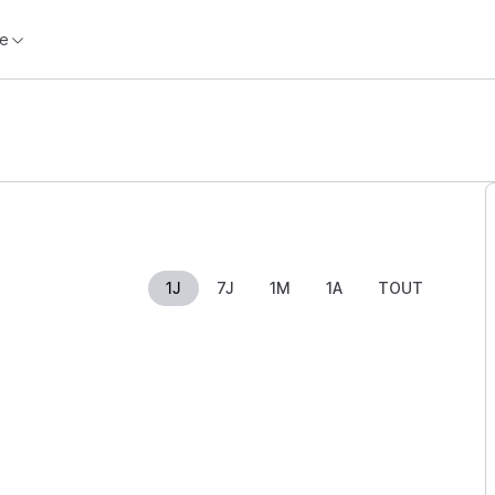
e
1J
7J
1M
1A
TOUT