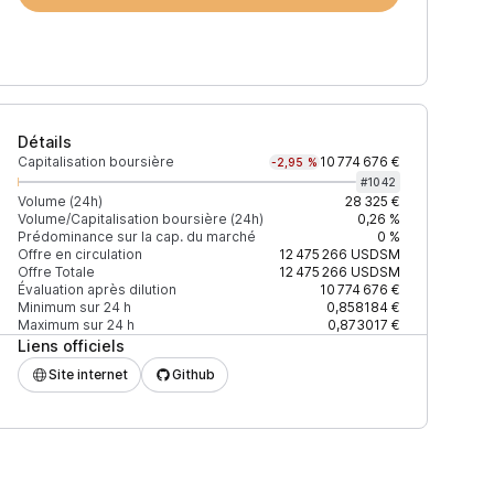
Détails
Capitalisation boursière
10 774 676 €
-2,95 %
#
1042
Volume (24h)
28 325 €
Volume/Capitalisation boursière (24h)
0,26 %
Prédominance sur la cap. du marché
0 %
)
% du volume
Confiance
Mis à jour
Offre en circulation
12 475 266
USDSM
Offre Totale
12 475 266
USDSM
Évaluation après dilution
10 774 676 €
Minimum sur 24 h
0,858184 €
Maximum sur 24 h
0,873017 €
Liens officiels
$
99,71 %
Récemment
ÉLEVÉE
Site internet
Github
$
0,29 %
Récemment
ÉLEVÉE
$
0 %
Récemment
ÉLEVÉE