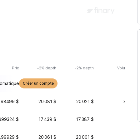
Prix
+2% depth
-2% depth
Volume (24h
tomatique
Créer un compte
998499 $
20 081 $
20 021 $
32 652 
999324 $
17 439 $
17 387 $
93 
,99929 $
20 061 $
20 001 $
1 