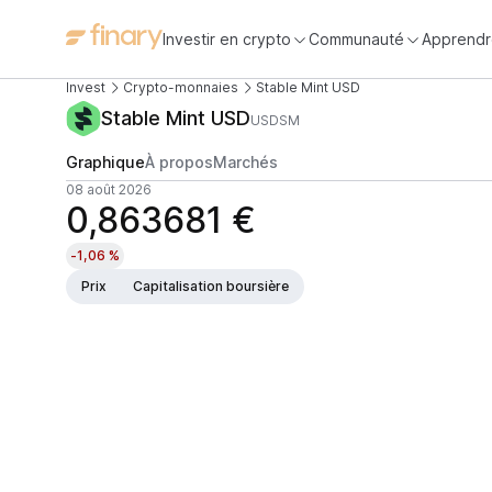
Investir en crypto
Communauté
Apprendr
Invest
Crypto-monnaies
Stable Mint USD
Stable Mint USD
USDSM
Graphique
À propos
Marchés
08 août 2026
0,863681 €
-1,06 %
Prix
Capitalisation boursière