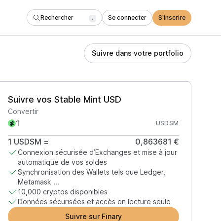
Rechercher
Se connecter
S'inscrire
/
Suivre dans votre portfolio
Suivre vos Stable Mint USD
Convertir
USDSM
1
USDSM
=
0,863681 €
Connexion sécurisée d’Exchanges et mise à jour
automatique de vos soldes
Synchronisation des Wallets tels que Ledger,
Metamask ...
10,000 cryptos disponibles
Données sécurisées et accès en lecture seule
Suivre sur Finary