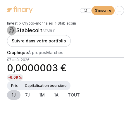
S'inscrire
Invest
Crypto-monnaies
Stablecoin
Stablecoin
STABLE
Suivre dans votre portfolio
Graphique
À propos
Marchés
07 août 2026
0,0000003 €
-6,09 %
Prix
Capitalisation boursière
1J
7J
1M
1A
TOUT