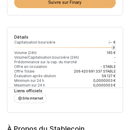
Suivre sur Finary
Détails
Capitalisation boursière
- €
-
#
Volume (24h)
165 €
Volume/Capitalisation boursière (24h)
-
Prédominance sur la cap. du marché
-
Offre en circulation
-
STABLE
Offre Totale
206 420 691 337
STABLE
Évaluation après dilution
59 127 €
Minimum sur 24 h
0,0000003 €
Maximum sur 24 h
0,0000003 €
Liens officiels
Site internet
À Propos du Stablecoin