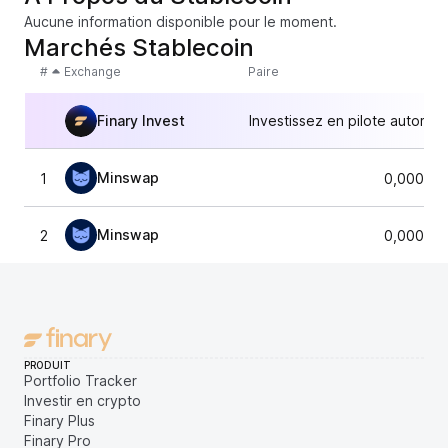
Aucune information disponible pour le moment.
Marchés Stablecoin
#
Exchange
Paire
Finary Invest
Investissez en pilote automat
Minswap
1
0,000000
Minswap
2
0,000000
PRODUIT
Portfolio Tracker
Investir en crypto
Finary Plus
Finary Pro