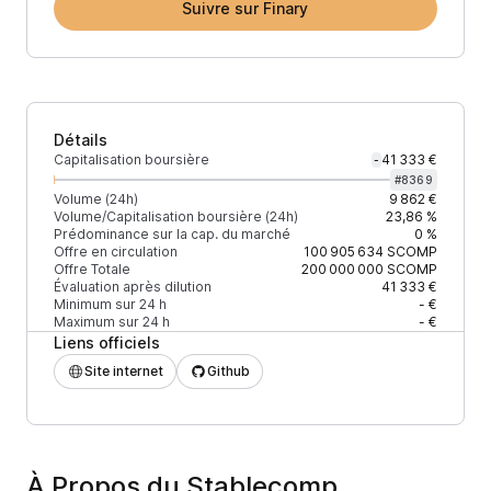
Suivre sur Finary
Détails
Capitalisation boursière
41 333 €
-
#
8369
Volume (24h)
9 862 €
Volume/Capitalisation boursière (24h)
23,86 %
Prédominance sur la cap. du marché
0 %
Offre en circulation
100 905 634
SCOMP
Offre Totale
200 000 000
SCOMP
Évaluation après dilution
41 333 €
Minimum sur 24 h
- €
Maximum sur 24 h
- €
Liens officiels
Site internet
Github
À Propos du Stablecomp