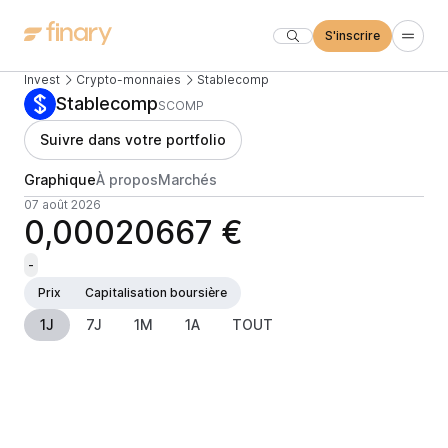
S'inscrire
Invest
Crypto-monnaies
Stablecomp
Stablecomp
SCOMP
Suivre dans votre portfolio
Graphique
À propos
Marchés
07 août 2026
0,00020667 €
-
Prix
Capitalisation boursière
1J
7J
1M
1A
TOUT