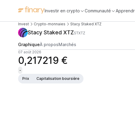
Investir en crypto
Communauté
Apprendr
Invest
Crypto-monnaies
Stacy Staked XTZ
Stacy Staked XTZ
STXTZ
Graphique
À propos
Marchés
07 août 2026
0,217219 €
-
Prix
Capitalisation boursière