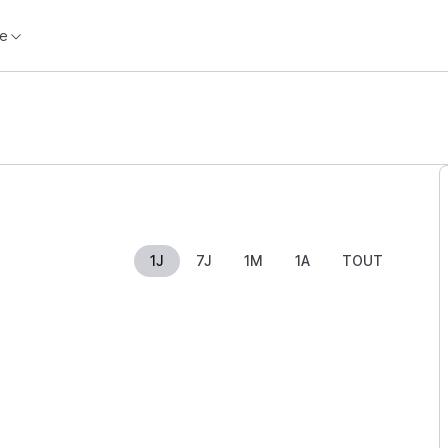
e
1J
7J
1M
1A
TOUT