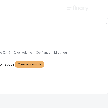
e (24h)
% du volume
Confiance
Mis à jour
tomatique
Créer un compte