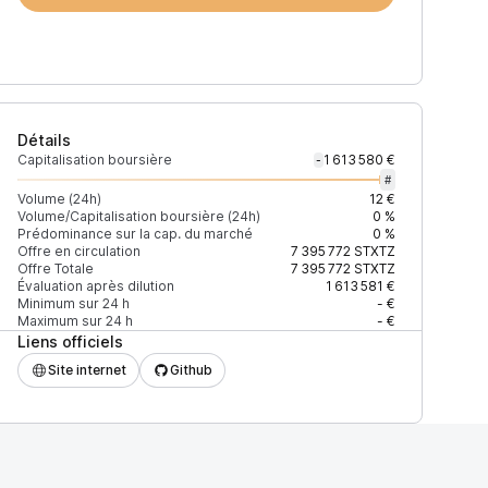
Détails
Capitalisation boursière
1 613 580 €
-
#
Volume (24h)
12 €
Volume/Capitalisation boursière (24h)
0 %
Prédominance sur la cap. du marché
0 %
Offre en circulation
7 395 772
STXTZ
Offre Totale
7 395 772
STXTZ
Évaluation après dilution
1 613 581 €
Minimum sur 24 h
- €
Maximum sur 24 h
- €
Liens officiels
Site internet
Github