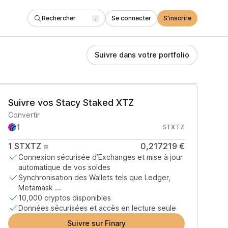
Rechercher
Se connecter
S'inscrire
/
Suivre dans votre portfolio
Suivre vos Stacy Staked XTZ
Convertir
STXTZ
1
STXTZ
=
0,217219 €
Connexion sécurisée d’Exchanges et mise à jour
automatique de vos soldes
Synchronisation des Wallets tels que Ledger,
Metamask ...
10,000 cryptos disponibles
Données sécurisées et accès en lecture seule
Suivre sur Finary