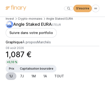
S'inscrire
Invest
Crypto-monnaies
Angle Staked EURA
Angle Staked EURA
STEUR
Suivre dans votre portfolio
Graphique
À propos
Marchés
08 août 2026
1,087 €
+0,10 %
Prix
Capitalisation boursière
1J
7J
1M
1A
TOUT