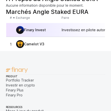
Aucune information disponible pour le moment.
Marchés Angle Staked EURA
#
Exchange
Paire
Finary Invest
Investissez en pilote automat
Camelot V3
1
1,
PRODUIT
Portfolio Tracker
Investir en crypto
Finary Plus
Finary Pro
RESSOURCES
Mises à jour du produit