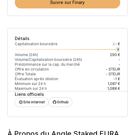
Suivre sur Finary
Détails
Capitalisation boursière
- €
-
#
Volume (24h)
290 €
Volume/Capitalisation boursière (24h)
-
Prédominance sur la cap. du marché
-
Offre en circulation
-
STEUR
Offre Totale
-
STEUR
Évaluation après dilution
-1 €
Minimum sur 24 h
1,087 €
Maximum sur 24 h
1,088 €
Liens officiels
Site internet
Github
À Propos du Angle Staked EURA