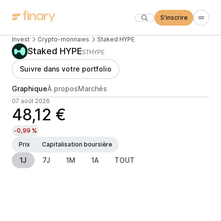
S'inscrire
Invest
Crypto-monnaies
Staked HYPE
Staked HYPE
STHYPE
Suivre dans votre portfolio
Graphique
À propos
Marchés
07 août 2026
48,12 €
-0,99 %
Prix
Capitalisation boursière
1J
7J
1M
1A
TOUT