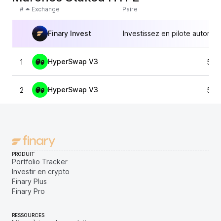
#
Exchange
Paire
Finary Invest
Investissez en pilote automat
HyperSwap V3
1
55,
HyperSwap V3
2
55,
PRODUIT
Portfolio Tracker
Investir en crypto
Finary Plus
Finary Pro
RESSOURCES