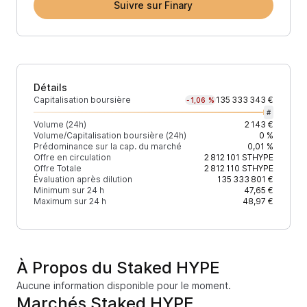
Suivre sur Finary
Détails
Capitalisation boursière
135 333 343 €
-1,06 %
#
Volume (24h)
2 143 €
Volume/Capitalisation boursière (24h)
0 %
Prédominance sur la cap. du marché
0,01 %
Offre en circulation
2 812 101
STHYPE
Offre Totale
2 812 110
STHYPE
Évaluation après dilution
135 333 801 €
Minimum sur 24 h
47,65 €
Maximum sur 24 h
48,97 €
À Propos du Staked HYPE
Aucune information disponible pour le moment.
Marchés Staked HYPE