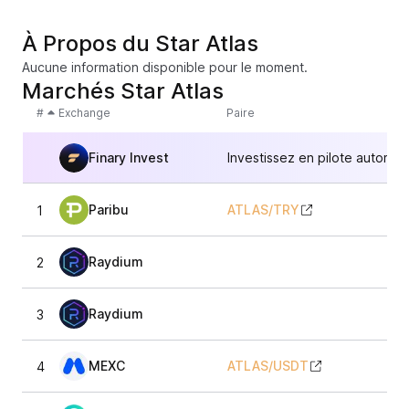
À Propos du Star Atlas
Aucune information disponible pour le moment.
Marchés Star Atlas
#
Exchange
Paire
Finary Invest
Investissez en pilote automat
Paribu
ATLAS
/
TRY
1
Raydium
2
Raydium
3
MEXC
ATLAS
/
USDT
4