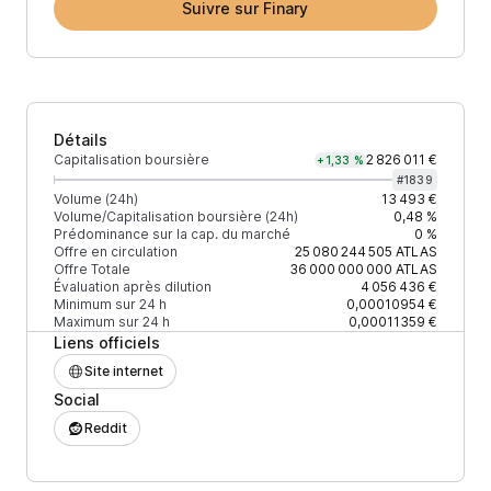
Suivre sur Finary
Détails
Capitalisation boursière
2 826 011 €
+1,33 %
#
1839
Volume (24h)
13 493 €
Volume/Capitalisation boursière (24h)
0,48 %
Prédominance sur la cap. du marché
0 %
Offre en circulation
25 080 244 505
ATLAS
Offre Totale
36 000 000 000
ATLAS
Évaluation après dilution
4 056 436 €
Minimum sur 24 h
0,00010954 €
Maximum sur 24 h
0,00011359 €
Liens officiels
Site internet
Social
Reddit