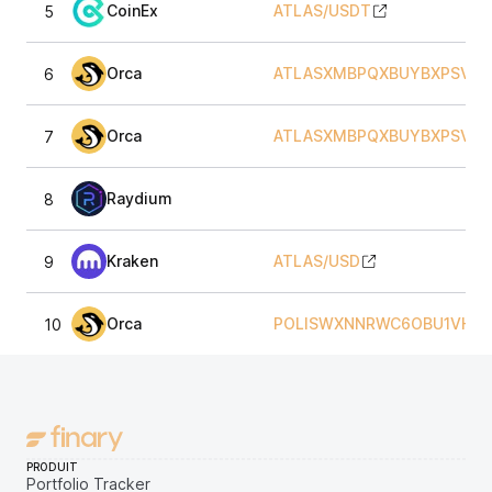
CoinEx
ATLAS
/
USDT
5
Orca
ATLASXMBPQXBUYBXPSV97
6
Orca
ATLASXMBPQXBUYBXPSV97
7
Raydium
8
Kraken
ATLAS
/
USD
9
Orca
POLISWXNNRWC6OBU1VHIU
10
PRODUIT
Portfolio Tracker