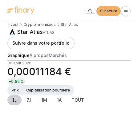
S'inscrire
Invest
Crypto-monnaies
Star Atlas
Star Atlas
ATLAS
Suivre dans votre portfolio
Graphique
À propos
Marchés
06 août 2026
0,00011184 €
+0,55 %
Prix
Capitalisation boursière
1J
7J
1M
1A
TOUT