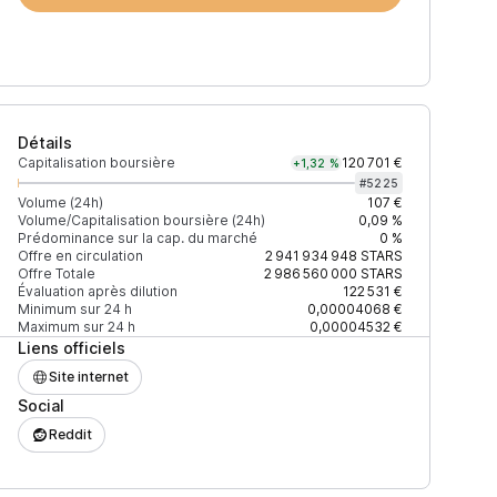
Détails
Capitalisation boursière
120 701 €
+1,32 %
#
5225
Volume (24h)
107 €
Volume/Capitalisation boursière (24h)
0,09 %
Prédominance sur la cap. du marché
0 %
Offre en circulation
2 941 934 948
STARS
Offre Totale
2 986 560 000
STARS
Évaluation après dilution
122 531 €
Minimum sur 24 h
0,00004068 €
Maximum sur 24 h
0,00004532 €
Liens officiels
OSMO
Site internet
Social
OSMO
Reddit
OSMO