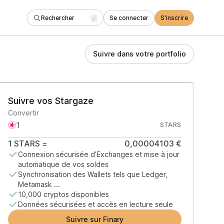
Rechercher
Se connecter
S'inscrire
/
Suivre dans votre portfolio
Suivre vos Stargaze
Convertir
STARS
1
STARS
=
0,00004103 €
Connexion sécurisée d’Exchanges et mise à jour
automatique de vos soldes
Synchronisation des Wallets tels que Ledger,
Metamask ...
10,000 cryptos disponibles
Données sécurisées et accès en lecture seule
Suivre sur Finary