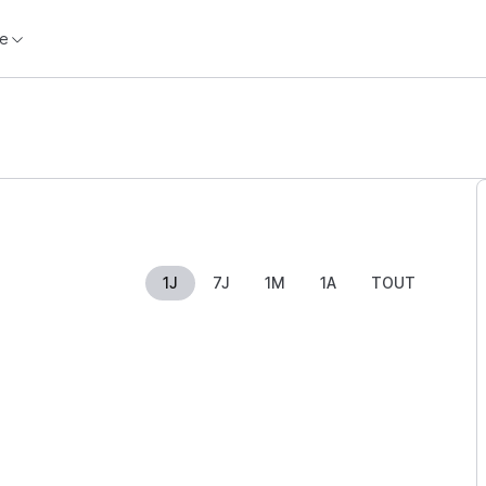
e
1J
7J
1M
1A
TOUT