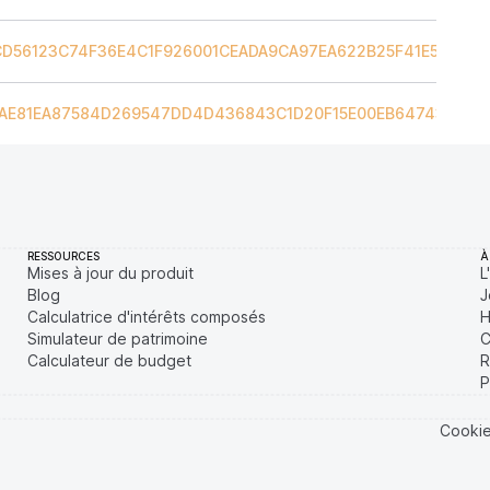
CD56123C74F36E4C1F926001CEADA9CA97EA622B25F41E5EB2
/
I
CAE81EA87584D269547DD4D436843C1D20F15E00EB64743EF4
/
I
RESSOURCES
À
Mises à jour du produit
L
Blog
J
Calculatrice d'intérêts composés
H
Simulateur de patrimoine
C
Calculateur de budget
R
P
Cooki