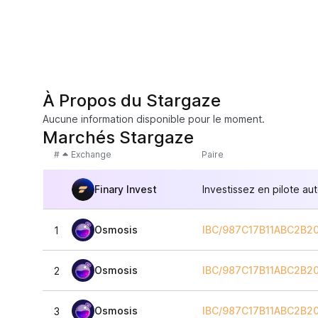
À Propos du Stargaze
Aucune information disponible pour le moment.
Marchés Stargaze
#
Exchange
Paire
Finary Invest
Investissez en pilote au
Osmosis
IBC/987C17B11ABC2B
1
Osmosis
IBC/987C17B11ABC2B
2
Osmosis
IBC/987C17B11ABC2B
3