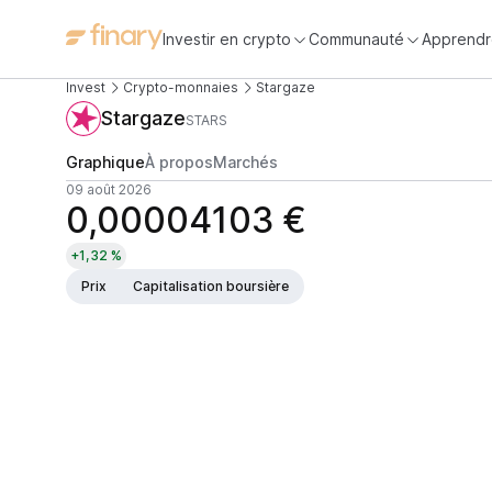
Investir en crypto
Communauté
Apprendr
Invest
Crypto-monnaies
Stargaze
Stargaze
STARS
Graphique
À propos
Marchés
09 août 2026
0,00004103 €
+1,32 %
Prix
Capitalisation boursière