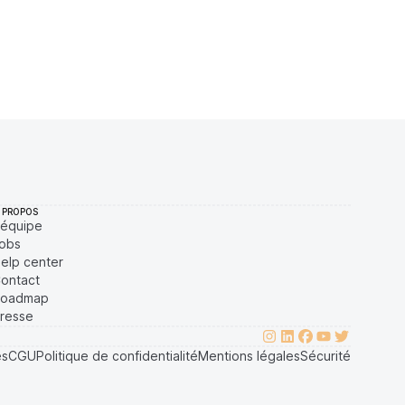
BC/987C17B11ABC2B20019178ACE62929FE9840202CE79498E29
BC/987C17B11ABC2B20019178ACE62929FE9840202CE79498E2
 PROPOS
'équipe
obs
elp center
ontact
oadmap
resse
es
CGU
Politique de confidentialité
Mentions légales
Sécurité