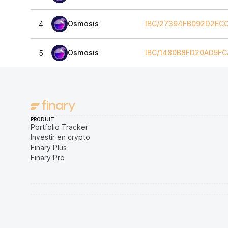
Osmosis
IBC/27394FB092D2EC
4
Osmosis
IBC/1480B8FD20AD5F
5
PRODUIT
Portfolio Tracker
Investir en crypto
Finary Plus
Finary Pro