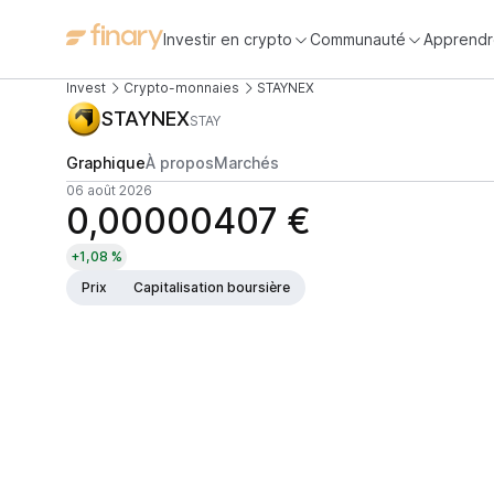
Investir en crypto
Communauté
Apprendr
Invest
Crypto-monnaies
STAYNEX
STAYNEX
STAY
Graphique
À propos
Marchés
06 août 2026
0,00000407 €
+1,08 %
Prix
Capitalisation boursière