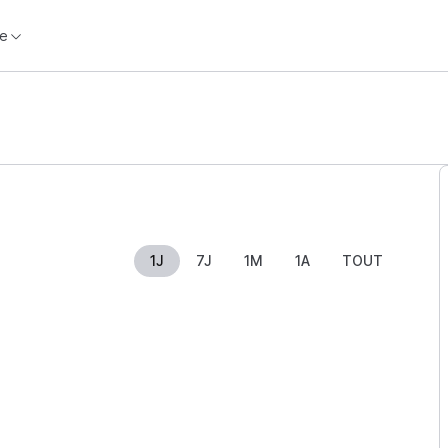
e
1J
7J
1M
1A
TOUT