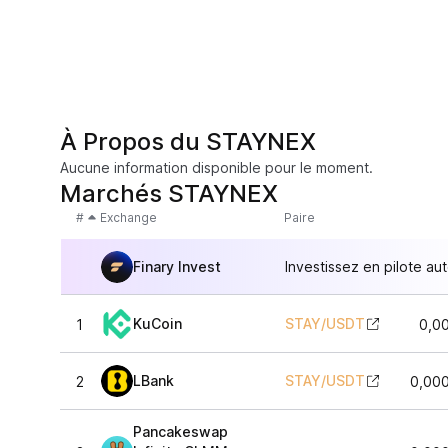
À Propos du STAYNEX
Aucune information disponible pour le moment.
Marchés STAYNEX
#
Exchange
Paire
Finary Invest
Investissez en pilote au
KuCoin
STAY
/
USDT
1
0,0
LBank
STAY
/
USDT
2
0,00
Pancakeswap