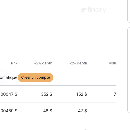
Prix
+2% depth
-2% depth
Volume (24h
tomatique
Créer un compte
000047 $
352 $
152 $
77 794 
000469 $
48 $
47 $
826 