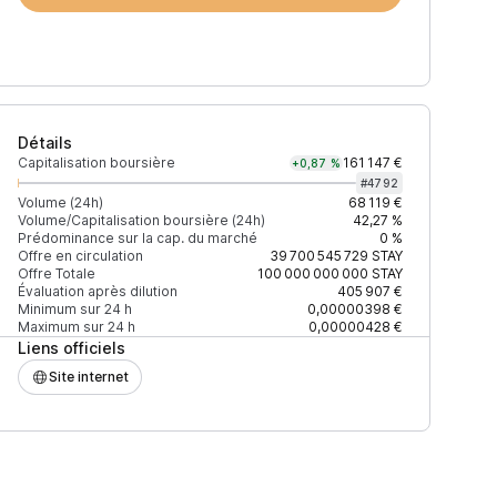
Détails
Capitalisation boursière
161 147 €
+0,87 %
#
4792
Volume (24h)
68 119 €
Volume/Capitalisation boursière (24h)
42,27 %
Prédominance sur la cap. du marché
0 %
)
% du volume
Confiance
Mis à jour
Offre en circulation
39 700 545 729
STAY
Offre Totale
100 000 000 000
STAY
Évaluation après dilution
405 907 €
Minimum sur 24 h
0,00000398 €
Maximum sur 24 h
0,00000428 €
Liens officiels
$
98,94 %
Récemment
ÉLEVÉE
Site internet
$
1,05 %
Récemment
ÉLEVÉE