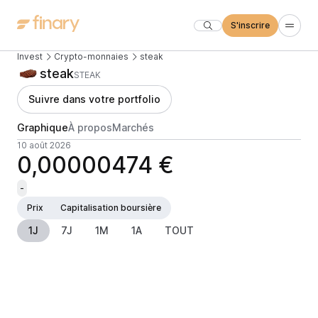
S'inscrire
Invest
Crypto-monnaies
steak
steak
STEAK
Suivre dans votre portfolio
Graphique
À propos
Marchés
10 août 2026
0,00000474 €
-
Prix
Capitalisation boursière
1J
7J
1M
1A
TOUT