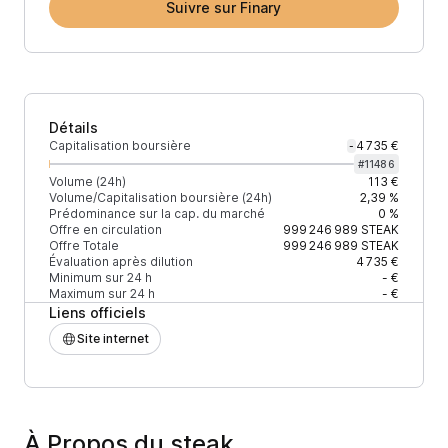
Suivre sur Finary
Détails
Capitalisation boursière
4 735 €
-
#
11486
Volume (24h)
113 €
Volume/Capitalisation boursière (24h)
2,39 %
Prédominance sur la cap. du marché
0 %
Offre en circulation
999 246 989
STEAK
Offre Totale
999 246 989
STEAK
Évaluation après dilution
4 735 €
Minimum sur 24 h
- €
Maximum sur 24 h
- €
Liens officiels
Site internet
À Propos du steak