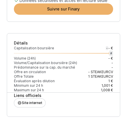
Données sécurisées et accès en lecture seule
Suivre sur Finary
Détails
Capitalisation boursière
- €
-
#
Volume (24h)
- €
Volume/Capitalisation boursière (24h)
-
Prédominance sur la cap. du marché
-
Offre en circulation
-
STEAKEURCV
Offre Totale
1
STEAKEURCV
Évaluation après dilution
1 €
Minimum sur 24 h
1,001 €
Maximum sur 24 h
1,008 €
Liens officiels
Site internet