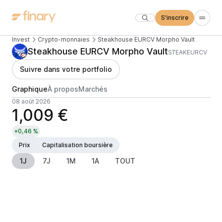
S'inscrire
Invest
Crypto-monnaies
Steakhouse EURCV Morpho Vault
Steakhouse EURCV Morpho Vault
STEAKEURCV
Suivre dans votre portfolio
Graphique
À propos
Marchés
08 août 2026
1,009 €
+0,46 %
Prix
Capitalisation boursière
1J
7J
1M
1A
TOUT