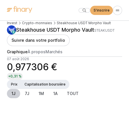
S'inscrire
Invest
Crypto-monnaies
Steakhouse USDT Morpho Vault
Steakhouse USDT Morpho Vault
STEAKUSDT
Suivre dans votre portfolio
Graphique
À propos
Marchés
07 août 2026
0,977306 €
+0,31 %
Prix
Capitalisation boursière
1J
7J
1M
1A
TOUT