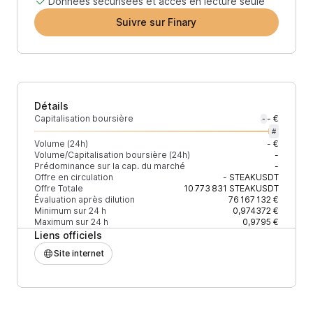
Données sécurisées et accès en lecture seule
Suivre sur Finary
Détails
Capitalisation boursière
- €
-
#
Volume (24h)
- €
Volume/Capitalisation boursière (24h)
-
Prédominance sur la cap. du marché
-
Offre en circulation
-
STEAKUSDT
Offre Totale
10 773 831
STEAKUSDT
Évaluation après dilution
76 167 132 €
Minimum sur 24 h
0,974372 €
Maximum sur 24 h
0,9795 €
Liens officiels
Site internet