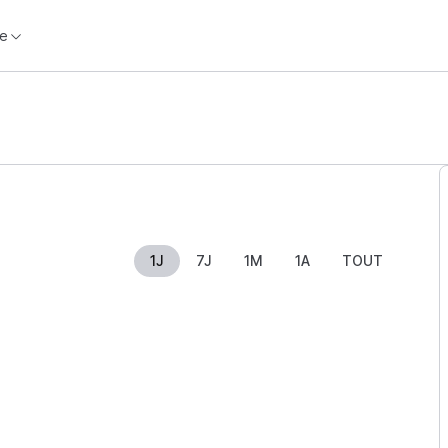
e
1J
7J
1M
1A
TOUT