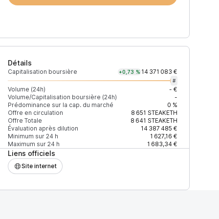
Détails
Capitalisation boursière
14 371 083 €
+0,73 %
#
Volume (24h)
- €
Volume/Capitalisation boursière (24h)
-
Prédominance sur la cap. du marché
0 %
Offre en circulation
8 651
STEAKETH
Offre Totale
8 641
STEAKETH
Évaluation après dilution
14 387 485 €
Minimum sur 24 h
1 627,16 €
Maximum sur 24 h
1 683,34 €
Liens officiels
Site internet