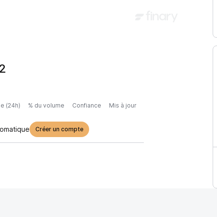
2
e (24h)
% du volume
Confiance
Mis à jour
tomatique
Créer un compte