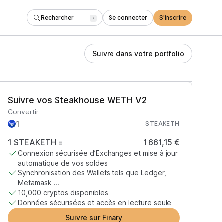
Rechercher
Se connecter
S'inscrire
/
Suivre dans votre portfolio
Suivre vos Steakhouse WETH V2
Convertir
STEAKETH
1
STEAKETH
=
1 661,15 €
Connexion sécurisée d’Exchanges et mise à jour
automatique de vos soldes
Synchronisation des Wallets tels que Ledger,
Metamask ...
10,000 cryptos disponibles
Données sécurisées et accès en lecture seule
Suivre sur Finary