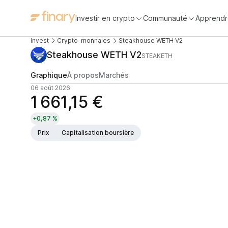
Investir en crypto
Communauté
Apprendr
Invest
Crypto-monnaies
Steakhouse WETH V2
Steakhouse WETH V2
STEAKETH
Graphique
À propos
Marchés
06 août 2026
1 661,15 €
+0,87 %
Prix
Capitalisation boursière