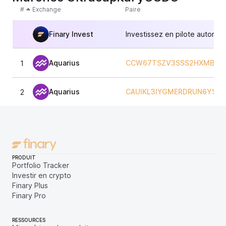
#
Exchange
Paire
Finary Invest
Investissez en pilote automat
Aquarius
CCW67TSZV3SSS2HXMBQ5
1
Aquarius
CAUIKL3IYGMERDRUN6YSC
2
PRODUIT
Portfolio Tracker
Investir en crypto
Finary Plus
Finary Pro
RESSOURCES