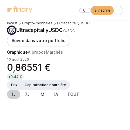
S'inscrire
Invest
Crypto-monnaies
Ultracapital yUSDC
Ultracapital yUSDC
YUSDC
Suivre dans votre portfolio
Graphique
À propos
Marchés
10 août 2026
0,86551 €
+0,44 %
Prix
Capitalisation boursière
1J
7J
1M
1A
TOUT