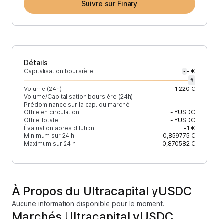
Suivre sur Finary
Détails
Capitalisation boursière
- €
-
#
Volume (24h)
1 220 €
Volume/Capitalisation boursière (24h)
-
Prédominance sur la cap. du marché
-
Offre en circulation
-
YUSDC
Offre Totale
-
YUSDC
Évaluation après dilution
-1 €
Minimum sur 24 h
0,859775 €
Maximum sur 24 h
0,870582 €
À Propos du Ultracapital yUSDC
Aucune information disponible pour le moment.
Marchés Ultracapital yUSDC