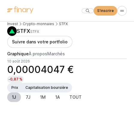
S'inscrire
Invest
Crypto-monnaies
STFX
STFX
STFX
Suivre dans votre portfolio
Graphique
À propos
Marchés
10 août 2026
0,00004047 €
-0,87 %
Prix
Capitalisation boursière
1J
7J
1M
1A
TOUT