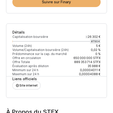
Suivre sur Finary
Détails
Capitalisation boursière
26 302 €
-
#
7904
Volume (24h)
5 €
Volume/Capitalisation boursière (24h)
0,02 %
Prédominance sur la cap. du marché
0 %
Offre en circulation
650 000 000
STFX
Offre Totale
889 353 714
STFX
Évaluation après dilution
35 988 €
Minimum sur 24 h
0,00004011 €
Maximum sur 24 h
0,00004088 €
Liens officiels
Site internet
À Propos du STFX