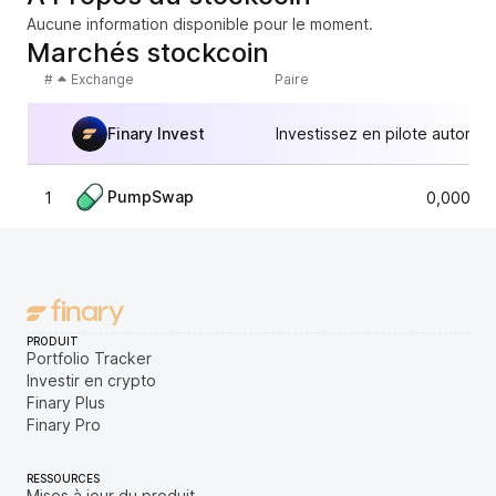
Aucune information disponible pour le moment.
Marchés stockcoin
#
Exchange
Paire
Finary Invest
Investissez en pilote automat
PumpSwap
1
0,00010
PRODUIT
Portfolio Tracker
Investir en crypto
Finary Plus
Finary Pro
RESSOURCES
Mises à jour du produit