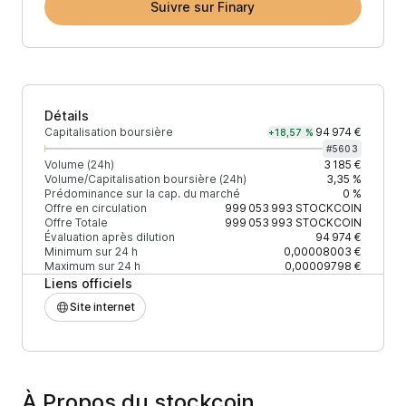
Suivre sur Finary
Détails
Capitalisation boursière
94 974 €
+18,57 %
#
5603
Volume (24h)
3 185 €
Volume/Capitalisation boursière (24h)
3,35 %
Prédominance sur la cap. du marché
0 %
Offre en circulation
999 053 993
STOCKCOIN
Offre Totale
999 053 993
STOCKCOIN
Évaluation après dilution
94 974 €
Minimum sur 24 h
0,00008003 €
Maximum sur 24 h
0,00009798 €
Liens officiels
Site internet
À Propos du stockcoin