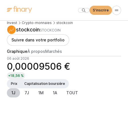
S'inscrire
Invest
Crypto-monnaies
stockcoin
stockcoin
STOCKCOIN
Suivre dans votre portfolio
Graphique
À propos
Marchés
06 août 2026
0,00009506 €
+18,56 %
Prix
Capitalisation boursière
1J
7J
1M
1A
TOUT