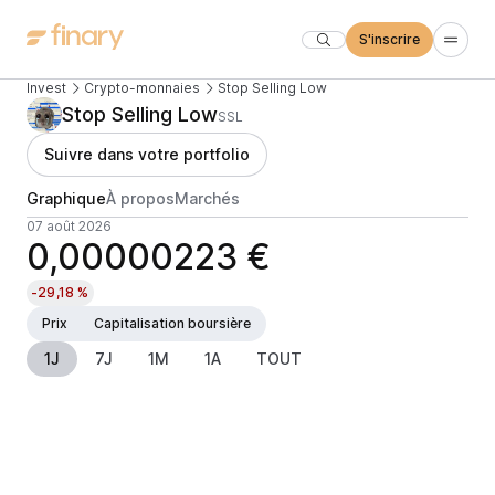
S'inscrire
Invest
Crypto-monnaies
Stop Selling Low
Stop Selling Low
SSL
Suivre dans votre portfolio
Graphique
À propos
Marchés
07 août 2026
0,00000223 €
-29,18 %
Prix
Capitalisation boursière
1J
7J
1M
1A
TOUT