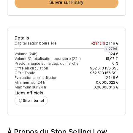
Suivre sur Finary
Détails
Capitalisation boursière
2 148 €
-29,18 %
#
12796
Volume (24h)
324 €
Volume/Capitalisation boursière (24h)
15,07 %
Prédominance sur la cap. du marché
0 %
Offre en circulation
962 613 156
SSL
Offre Totale
962 613 156
SSL
Évaluation après dilution
2 148 €
Minimum sur 24 h
0,0000022 €
Maximum sur 24 h
0,00000313 €
Liens officiels
Site internet
À Propos du Stop Selling Low