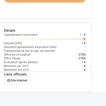
Détails
Capitalisation boursière
- €
-
#
Volume (24h)
1 €
Volume/Capitalisation boursière (24h)
-
Prédominance sur la cap. du marché
-
Offre en circulation
-
STRX
Offre Totale
-
STRX
Évaluation après dilution
-1 €
Minimum sur 24 h
- €
Maximum sur 24 h
- €
Liens officiels
Site internet