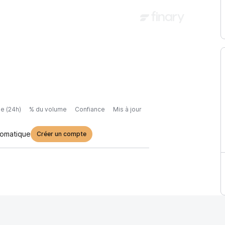
e (24h)
% du volume
Confiance
Mis à jour
tomatique
Créer un compte