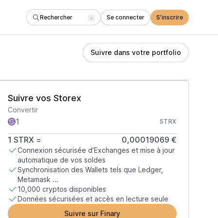
Rechercher
Se connecter
S'inscrire
/
Suivre dans votre portfolio
Suivre vos Storex
Convertir
STRX
1
STRX
=
0,00019069 €
Connexion sécurisée d’Exchanges et mise à jour
automatique de vos soldes
Synchronisation des Wallets tels que Ledger,
Metamask ...
10,000 cryptos disponibles
Données sécurisées et accès en lecture seule
Suivre sur Finary