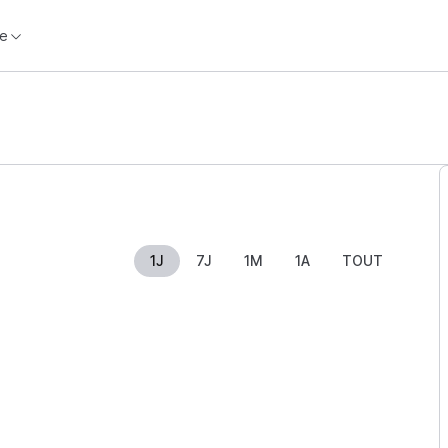
e
1J
7J
1M
1A
TOUT