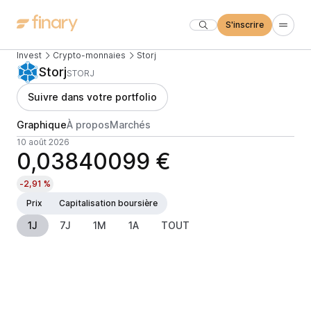
S'inscrire
Invest
Crypto-monnaies
Storj
Storj
STORJ
Suivre dans votre portfolio
Graphique
À propos
Marchés
10 août 2026
0,03840099 €
-2,91 %
Prix
Capitalisation boursière
1J
7J
1M
1A
TOUT