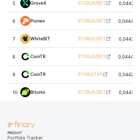
GroveX
STORJ
/
USDT
5
0,044367
Pionex
STORJ
/
USDT
6
0,044467
WhiteBIT
STORJ
/
USDT
7
0,044367
CoinTR
STORJ
/
USDT
8
0,044467
CoinTR
STORJ
/
TRY
9
0,044255
Bitunix
STORJ
/
USDT
10
0,044367
PRODUIT
Portfolio Tracker