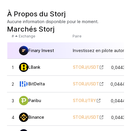
À Propos du Storj
Aucune information disponible pour le moment.
Marchés Storj
#
Exchange
Paire
Finary Invest
Investissez en pilote automat
LBank
STORJ
/
USDT
1
0,044337
BitDelta
STORJ
/
USDT
2
0,044467
Paribu
STORJ
/
TRY
3
0,044402
Binance
STORJ
/
USDT
4
0,044367