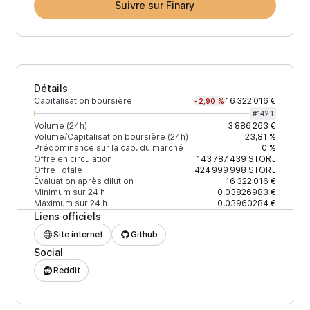
Suivre sur Finary
Détails
Capitalisation boursière
16 322 016 €
-2,90 %
#
1421
Volume (24h)
3 886 263 €
Volume/Capitalisation boursière (24h)
23,81 %
Prédominance sur la cap. du marché
0 %
Offre en circulation
143 787 439
STORJ
Offre Totale
424 999 998
STORJ
Évaluation après dilution
16 322 016 €
Minimum sur 24 h
0,03826983 €
Maximum sur 24 h
0,03960284 €
Liens officiels
Site internet
Github
Social
Reddit