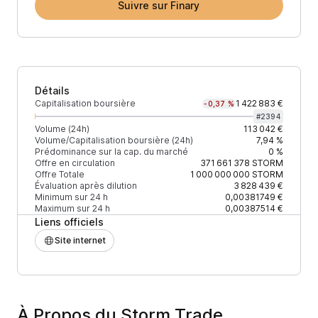
Suivre sur Finary
Détails
Capitalisation boursière
1 422 883 €
-0,37 %
#
2394
Volume (24h)
113 042 €
Volume/Capitalisation boursière (24h)
7,94 %
Prédominance sur la cap. du marché
0 %
Offre en circulation
371 661 378
STORM
Offre Totale
1 000 000 000
STORM
Évaluation après dilution
3 828 439 €
Minimum sur 24 h
0,00381749 €
Maximum sur 24 h
0,00387514 €
Liens officiels
Site internet
À Propos du Storm Trade