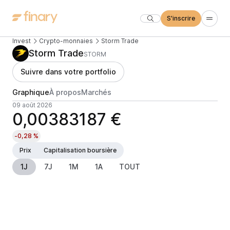
S'inscrire
Invest
Crypto-monnaies
Storm Trade
Storm Trade
STORM
Suivre dans votre portfolio
Graphique
À propos
Marchés
09 août 2026
0,00383187 €
-0,28 %
Prix
Capitalisation boursière
1J
7J
1M
1A
TOUT