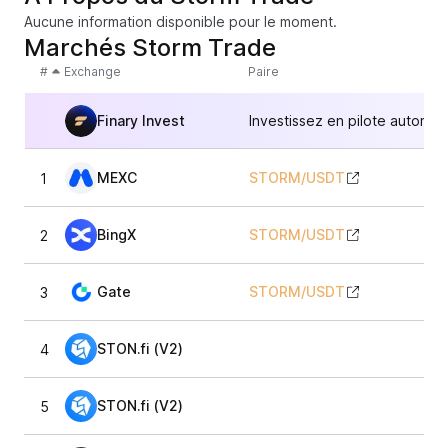
Aucune information disponible pour le moment.
Marchés Storm Trade
#
Exchange
Paire
Finary Invest
Investissez en pilote automat
MEXC
STORM
/
USDT
1
BingX
STORM
/
USDT
2
Gate
STORM
/
USDT
3
STON.fi (V2)
4
STON.fi (V2)
5