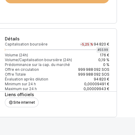
Détails
Capitalisation boursière
94 820 €
-5,25 %
#
5599
Volume (24h)
176 €
Volume/Capitalisation boursière (24h)
0,19 %
Prédominance sur la cap. du marché
0 %
)
% du volume
Confiance
Mis à jour
Offre en circulation
999 988 092
SOS
Offre Totale
999 988 092
SOS
Évaluation après dilution
94 820 €
Minimum sur 24 h
0,00009491 €
Maximum sur 24 h
0,00009943 €
Liens officiels
$
100 %
Récemment
ÉLEVÉE
Site internet