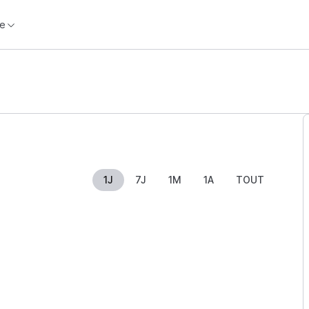
e
1J
7J
1M
1A
TOUT