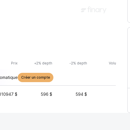
Prix
+2% depth
-2% depth
Volume (24h
tomatique
Créer un compte
010947 $
596 $
594 $
203 