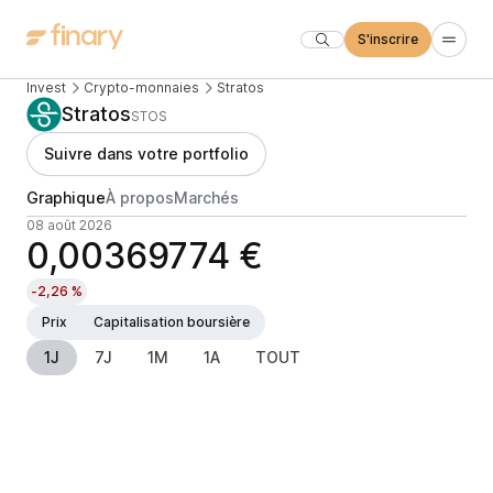
S'inscrire
Invest
Crypto-monnaies
Stratos
Stratos
STOS
Suivre dans votre portfolio
Graphique
À propos
Marchés
08 août 2026
0,00369774 €
-2,26 %
Prix
Capitalisation boursière
1J
7J
1M
1A
TOUT