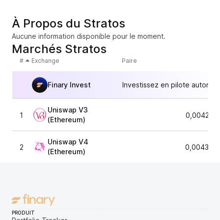
À Propos du Stratos
Aucune information disponible pour le moment.
Marchés Stratos
#
Exchange
Paire
Finary Invest
Investissez en pilote automat
Uniswap V3
1
0,004231
(Ethereum)
Uniswap V4
2
0,004352
(Ethereum)
PRODUIT