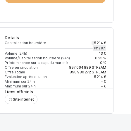
Détails
Capitalisation boursière
5 214 €
-
#
11287
Volume (24h)
13 €
Volume/Capitalisation boursière (24h)
0,25 %
Prédominance sur la cap. du marché
0 %
)
% du volume
Confiance
Mis à jour
Offre en circulation
897 064 889
STREAM
Offre Totale
898 980 272
STREAM
Évaluation après dilution
5 214 €
Minimum sur 24 h
- €
Maximum sur 24 h
- €
Liens officiels
$
100 %
Récemment
ÉLEVÉE
Site internet