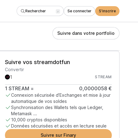
Rechercher
Se connecter
S'inscrire
/
Suivre dans votre portfolio
Suivre vos streamdotfun
Convertir
STREAM
1
STREAM
=
0,0000058 €
Connexion sécurisée d’Exchanges et mise à jour
automatique de vos soldes
Synchronisation des Wallets tels que Ledger,
Metamask ...
10,000 cryptos disponibles
Données sécurisées et accès en lecture seule
Suivre sur Finary