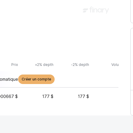
Prix
+2% depth
-2% depth
Volume (24h
tomatique
Créer un compte
000667 $
177 $
177 $
15 