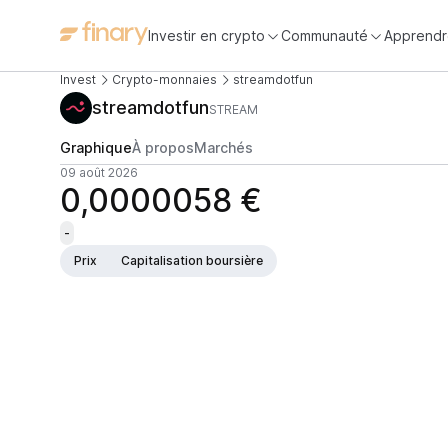
Investir en crypto
Communauté
Apprendr
Invest
Crypto-monnaies
streamdotfun
streamdotfun
STREAM
Graphique
À propos
Marchés
09 août 2026
0,0000058 €
-
Prix
Capitalisation boursière