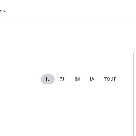
e
1J
7J
1M
1A
TOUT