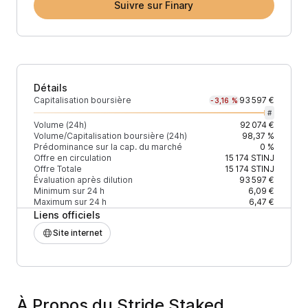
Suivre sur Finary
Détails
Capitalisation boursière
93 597 €
-3,16 %
#
Volume (24h)
92 074 €
Volume/Capitalisation boursière (24h)
98,37 %
Prédominance sur la cap. du marché
0 %
Offre en circulation
15 174
STINJ
Offre Totale
15 174
STINJ
Évaluation après dilution
93 597 €
Minimum sur 24 h
6,09 €
Maximum sur 24 h
6,47 €
Liens officiels
Site internet
À Propos du Stride Staked