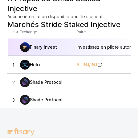
Injective
Aucune information disponible pour le moment.
Marchés Stride Staked Injective
#
Exchange
Paire
Finary Invest
Investissez en pilote automat
Helix
STINJ
/
INJ
1
7,
Shade Protocol
2
7,
Shade Protocol
3
7,