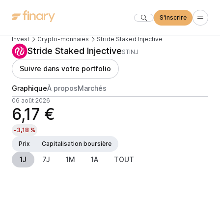
S'inscrire
Invest
Crypto-monnaies
Stride Staked Injective
Stride Staked Injective
STINJ
Suivre dans votre portfolio
Graphique
À propos
Marchés
06 août 2026
6,17 €
-3,18 %
Prix
Capitalisation boursière
1J
7J
1M
1A
TOUT