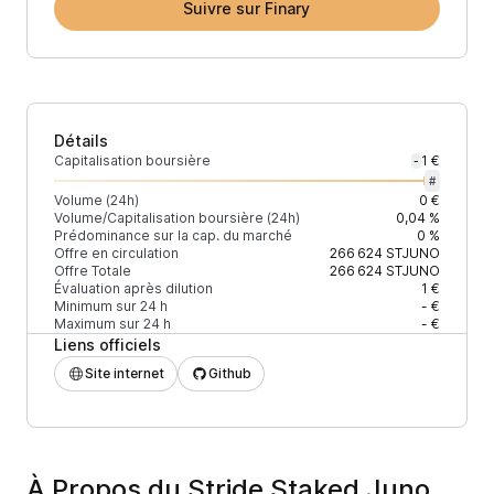
Suivre sur Finary
Détails
Capitalisation boursière
1 €
-
#
Volume (24h)
0 €
Volume/Capitalisation boursière (24h)
0,04 %
Prédominance sur la cap. du marché
0 %
Offre en circulation
266 624
STJUNO
Offre Totale
266 624
STJUNO
Évaluation après dilution
1 €
Minimum sur 24 h
- €
Maximum sur 24 h
- €
Liens officiels
Site internet
Github
À Propos du Stride Staked Juno