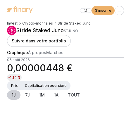
S'inscrire
Invest
Crypto-monnaies
Stride Staked Juno
Stride Staked Juno
STJUNO
Suivre dans votre portfolio
Graphique
À propos
Marchés
06 août 2026
0,00000448 €
-1,14 %
Prix
Capitalisation boursière
1J
7J
1M
1A
TOUT