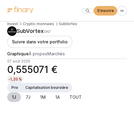
S'inscrire
Invest
Crypto-monnaies
SubVortex
SubVortex
SN7
Suivre dans votre portfolio
Graphique
À propos
Marchés
07 août 2026
0,555071 €
-1,20 %
Prix
Capitalisation boursière
1J
7J
1M
1A
TOUT