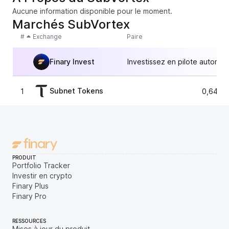
Aucune information disponible pour le moment.
Marchés SubVortex
#
Exchange
Paire
Finary Invest
Investissez en pilote automat
Subnet Tokens
1
0,6415
PRODUIT
Portfolio Tracker
Investir en crypto
Finary Plus
Finary Pro
RESSOURCES
Mises à jour du produit