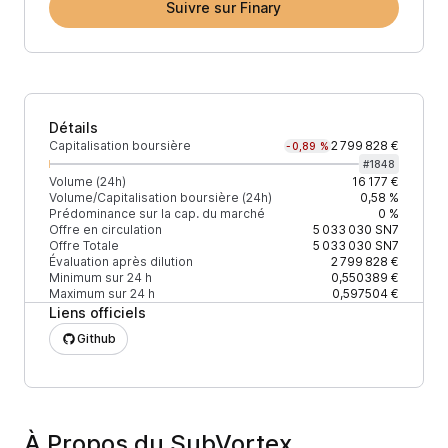
Suivre sur Finary
Détails
Capitalisation boursière
2 799 828 €
-0,89 %
#
1848
Volume (24h)
16 177 €
Volume/Capitalisation boursière (24h)
0,58 %
Prédominance sur la cap. du marché
0 %
Offre en circulation
5 033 030
SN7
Offre Totale
5 033 030
SN7
Évaluation après dilution
2 799 828 €
Minimum sur 24 h
0,550389 €
Maximum sur 24 h
0,597504 €
Liens officiels
Github
À Propos du SubVortex