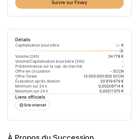
Suivre sur Finary
Détails
Capitalisation boursière
- €
-
#
Volume (24h)
34 778 €
Volume/Capitalisation boursière (24h)
-
Prédominance sur la cap. du marché
-
Offre en circulation
-
SCCN
Offre Totale
10 000 000 000
SCCN
Évaluation après dilution
20 919 679 €
Minimum sur 24 h
0,00206714 €
Maximum sur 24 h
0,00211375 €
Liens officiels
Site internet
À Propos du Succession