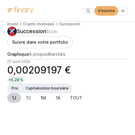
S'inscrire
Invest
Crypto-monnaies
Succession
Succession
SCCN
Suivre dans votre portfolio
Graphique
À propos
Marchés
07 août 2026
0,00209197 €
+0,28 %
Prix
Capitalisation boursière
1J
7J
1M
1A
TOUT