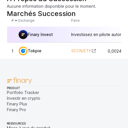
Aucune information disponible pour le moment.
Marchés Succession
#
Exchange
Paire
Finary Invest
Investissez en pilote automat
Tokpie
SCCN
/
ETH
1
0,002417
PRODUIT
Portfolio Tracker
Investir en crypto
Finary Plus
Finary Pro
RESSOURCES
Mises à jour du produit