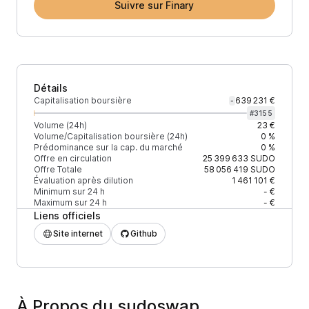
Suivre sur Finary
Détails
Capitalisation boursière
639 231 €
-
#
3155
Volume (24h)
23 €
Volume/Capitalisation boursière (24h)
0 %
Prédominance sur la cap. du marché
0 %
Offre en circulation
25 399 633
SUDO
Offre Totale
58 056 419
SUDO
Évaluation après dilution
1 461 101 €
Minimum sur 24 h
- €
Maximum sur 24 h
- €
Liens officiels
Site internet
Github
À Propos du sudoswap