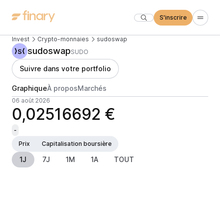
S'inscrire
Invest
Crypto-monnaies
sudoswap
sudoswap
SUDO
Suivre dans votre portfolio
Graphique
À propos
Marchés
06 août 2026
0,02516692 €
-
Prix
Capitalisation boursière
1J
7J
1M
1A
TOUT