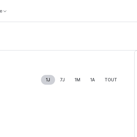
e
1J
7J
1M
1A
TOUT