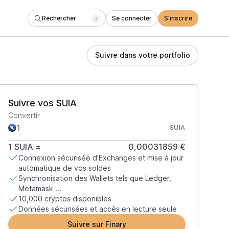
Rechercher
Se connecter
S'inscrire
/
Suivre dans votre portfolio
Suivre vos SUIA
Convertir
SUIA
1
SUIA
=
0,00031859 €
Connexion sécurisée d’Exchanges et mise à jour
automatique de vos soldes
Synchronisation des Wallets tels que Ledger,
Metamask ...
10,000 cryptos disponibles
Données sécurisées et accès en lecture seule
Suivre sur Finary