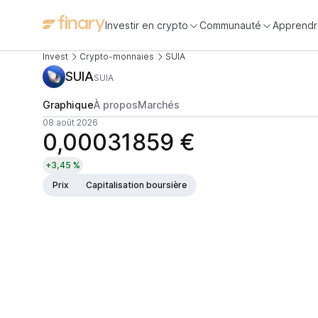
Investir en crypto
Communauté
Apprendr
Invest
Crypto-monnaies
SUIA
SUIA
SUIA
Graphique
À propos
Marchés
08 août 2026
0,00031859 €
+3,45 %
Prix
Capitalisation boursière