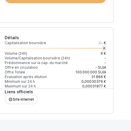
Détails
Capitalisation boursière
- €
-
#
Volume (24h)
6 €
Volume/Capitalisation boursière (24h)
-
Prédominance sur la cap. du marché
-
)
% du volume
Confiance
Mis à jour
Offre en circulation
-
SUIA
Offre Totale
100 000 000
SUIA
Évaluation après dilution
31 866 €
Minimum sur 24 h
0,00030376 €
Maximum sur 24 h
0,00031877 €
Liens officiels
$
54,15 %
Récemment
ÉLEVÉE
Site internet
$
45,99 %
Récemment
ÉLEVÉE