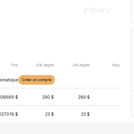
Prix
+2% depth
-2% depth
Volume (24h
tomatique
Créer un compte
036669 $
290 $
289 $
4 
037018 $
23 $
23 $
3 