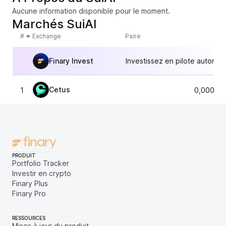
Aucune information disponible pour le moment.
Marchés SuiAI
#
Exchange
Paire
Finary Invest
Investissez en pilote automat
Cetus
1
0,00015
PRODUIT
Portfolio Tracker
Investir en crypto
Finary Plus
Finary Pro
RESSOURCES
Mises à jour du produit