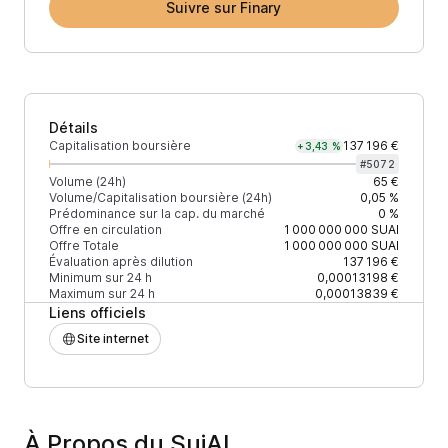
Suivre sur Finary
Détails
Capitalisation boursière
137 196 €
+3,43 %
#
5072
Volume (24h)
65 €
Volume/Capitalisation boursière (24h)
0,05 %
Prédominance sur la cap. du marché
0 %
Offre en circulation
1 000 000 000
SUAI
Offre Totale
1 000 000 000
SUAI
Évaluation après dilution
137 196 €
Minimum sur 24 h
0,00013198 €
Maximum sur 24 h
0,00013839 €
Liens officiels
Site internet
À Propos du SuiAI