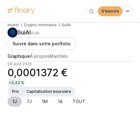
S'inscrire
Invest
Crypto-monnaies
SuiAI
SuiAI
SUAI
Suivre dans votre portfolio
Graphique
À propos
Marchés
08 août 2026
0,0001372 €
+3,43 %
Prix
Capitalisation boursière
1J
7J
1M
1A
TOUT