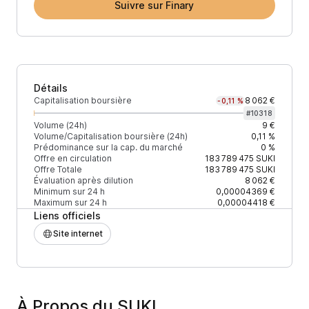
Suivre sur Finary
Détails
Capitalisation boursière
8 062 €
-0,11 %
#
10318
Volume (24h)
9 €
Volume/Capitalisation boursière (24h)
0,11 %
Prédominance sur la cap. du marché
0 %
Offre en circulation
183 789 475
SUKI
Offre Totale
183 789 475
SUKI
Évaluation après dilution
8 062 €
Minimum sur 24 h
0,00004369 €
Maximum sur 24 h
0,00004418 €
Liens officiels
Site internet
À Propos du SUKI