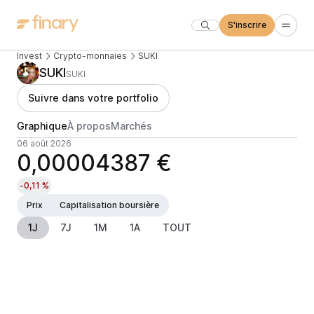
S'inscrire
Invest
Crypto-monnaies
SUKI
SUKI
SUKI
Suivre dans votre portfolio
Graphique
À propos
Marchés
06 août 2026
0,00004387 €
-0,11 %
Prix
Capitalisation boursière
1J
7J
1M
1A
TOUT