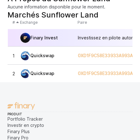
Aucune information disponible pour le moment.
Marchés Sunflower Land
#
Exchange
Paire
Finary Invest
Investissez en pilote automat
Quickswap
0XD1F9C58E33933A993A389
1
Quickswap
0XD1F9C58E33933A993A389
2
PRODUIT
Portfolio Tracker
Investir en crypto
Finary Plus
Finary Pro