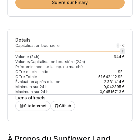
Suivre sur Finary
Détails
Capitalisation boursière
- €
-
#
Volume (24h)
944 €
Volume/Capitalisation boursière (24h)
-
Prédominance sur la cap. du marché
-
Offre en circulation
-
SFL
Offre Totale
51 642 112
SFL
Évaluation après dilution
2 331 414 €
Minimum sur 24 h
0,042395 €
Maximum sur 24 h
0,04516713 €
Liens officiels
Site internet
Github
À Propos du Sunflower Land