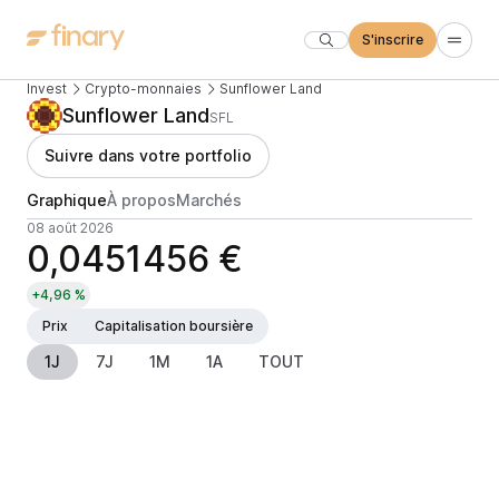
S'inscrire
Invest
Crypto-monnaies
Sunflower Land
Sunflower Land
SFL
Suivre dans votre portfolio
Graphique
À propos
Marchés
08 août 2026
0,0451456 €
+4,96 %
Prix
Capitalisation boursière
1J
7J
1M
1A
TOUT