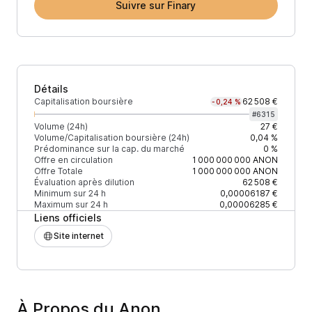
Suivre sur Finary
Détails
Capitalisation boursière
62 508 €
-0,24 %
#
6315
Volume (24h)
27 €
Volume/Capitalisation boursière (24h)
0,04 %
Prédominance sur la cap. du marché
0 %
Offre en circulation
1 000 000 000
ANON
Offre Totale
1 000 000 000
ANON
Évaluation après dilution
62 508 €
Minimum sur 24 h
0,00006187 €
Maximum sur 24 h
0,00006285 €
Liens officiels
Site internet
À Propos du Anon