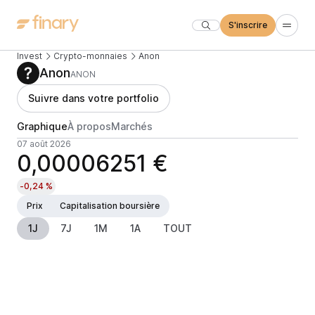
S'inscrire
Invest
Crypto-monnaies
Anon
Anon
ANON
Suivre dans votre portfolio
Graphique
À propos
Marchés
07 août 2026
0,00006251 €
-0,24 %
Prix
Capitalisation boursière
1J
7J
1M
1A
TOUT