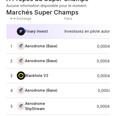
Aucune information disponible pour le moment.
Marchés Super Champs
#
Exchange
Paire
Finary Invest
Investissez en pilote automat
Aerodrome (Base)
1
0,0004684
Aerodrome (Base)
2
0,0004680
Blackhole V2
3
0,0004626
Aerodrome (Base)
4
0,000466
Aerodrome
5
0,0004688
SlipStream