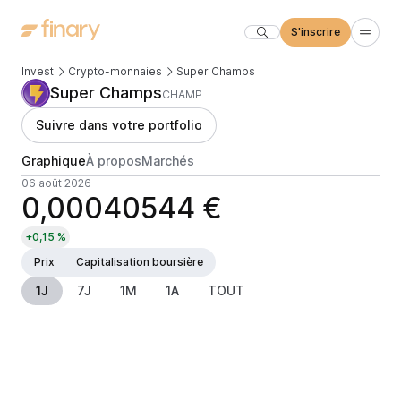
S'inscrire
Invest
Crypto-monnaies
Super Champs
Super Champs
CHAMP
Suivre dans votre portfolio
Graphique
À propos
Marchés
06 août 2026
0,00040544 €
+0,15 %
Prix
Capitalisation boursière
1J
7J
1M
1A
TOUT