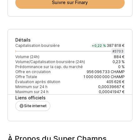
Suivre sur Finary
Détails
Capitalisation boursière
387 818 €
+0,22 %
#
3703
Volume (24h)
884 €
Volume/Capitalisation boursière (24h)
0,23 %
Prédominance sur la cap. du marché
0 %
Offre en circulation
956 096 733
CHAMP
Offre Totale
1 000 000 000
CHAMP
Évaluation après dilution
405 626 €
Minimum sur 24 h
0,00039667 €
Maximum sur 24 h
0,00041947 €
Liens officiels
Site internet
À Propos du Super Champs