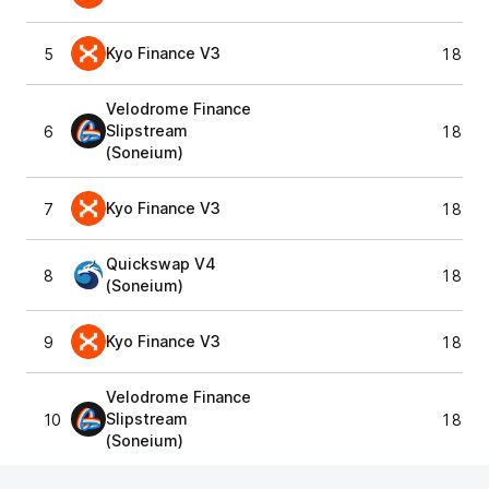
Kyo Finance V3
5
1 891,
Velodrome Finance
Slipstream
6
1 891,
(Soneium)
Kyo Finance V3
7
1 891,
Quickswap V4
8
1 891,
(Soneium)
Kyo Finance V3
9
1 891,
Velodrome Finance
Slipstream
10
1 891,
(Soneium)