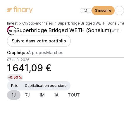
S'inscrire
Invest
Crypto-monnaies
Superbridge Bridged WETH (Soneium)
Superbridge Bridged WETH (Soneium)
WETH
Suivre dans votre portfolio
Graphique
À propos
Marchés
07 août 2026
1 641,09 €
-0,50 %
Prix
Capitalisation boursière
1J
7J
1M
1A
TOUT