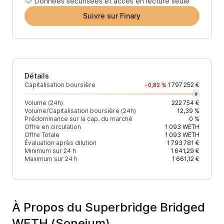
Données sécurisées et accès en lecture seule
Suivre sur Finary
Détails
Capitalisation boursière
1 797 252 €
-0,82 %
#
Volume (24h)
222 754 €
Volume/Capitalisation boursière (24h)
12,39 %
Prédominance sur la cap. du marché
0 %
Offre en circulation
1 093
WETH
Offre Totale
1 093
WETH
Évaluation après dilution
1 793 781 €
Minimum sur 24 h
1 641,29 €
Maximum sur 24 h
1 661,12 €
À Propos du Superbridge Bridged
WETH (Soneium)