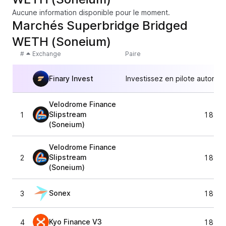
Aucune information disponible pour le moment.
Marchés Superbridge Bridged
WETH (Soneium)
#
Exchange
Paire
Finary Invest
Investissez en pilote automat
Velodrome Finance
Slipstream
1
1 891,
(Soneium)
Velodrome Finance
Slipstream
2
1 891,
(Soneium)
Sonex
3
1 891,
Kyo Finance V3
4
1 891,