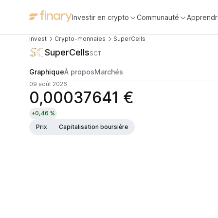
Investir en crypto
Communauté
Apprendr
Invest
Crypto-monnaies
SuperCells
SuperCells
SCT
Graphique
À propos
Marchés
09 août 2026
0,00037641 €
+0,46 %
Prix
Capitalisation boursière