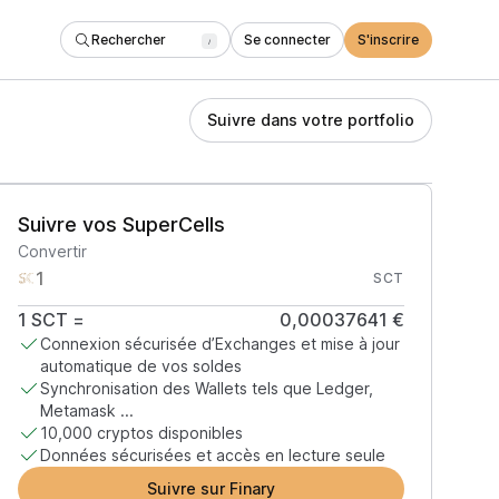
Rechercher
Se connecter
S'inscrire
/
Suivre dans votre portfolio
Suivre vos SuperCells
Convertir
SCT
1
SCT
=
0,00037641 €
Connexion sécurisée d’Exchanges et mise à jour
automatique de vos soldes
Synchronisation des Wallets tels que Ledger,
Metamask ...
10,000 cryptos disponibles
Données sécurisées et accès en lecture seule
Suivre sur Finary