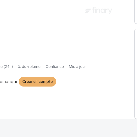
e (24h)
% du volume
Confiance
Mis à jour
tomatique
Créer un compte