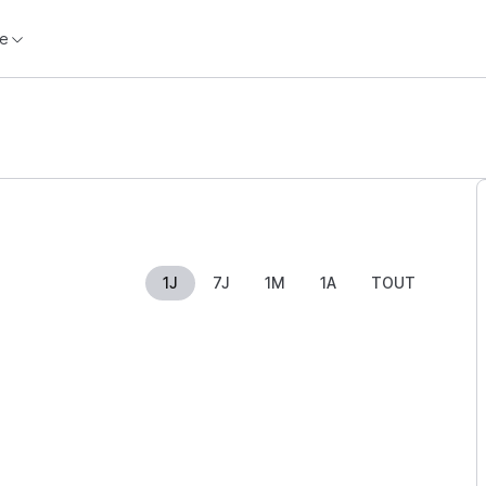
e
1J
7J
1M
1A
TOUT