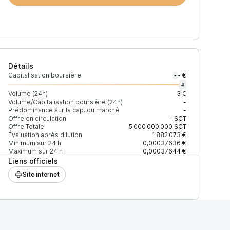
Détails
Capitalisation boursière
- €
-
#
Volume (24h)
3 €
Volume/Capitalisation boursière (24h)
-
Prédominance sur la cap. du marché
-
Offre en circulation
-
SCT
Offre Totale
5 000 000 000
SCT
Évaluation après dilution
1 882 073 €
Minimum sur 24 h
0,00037636 €
Maximum sur 24 h
0,00037644 €
Liens officiels
Site internet